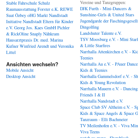
Vereine und Tanzgruppen:
Stable
Fahrschule Schulz
DJK Furth - Mini-Dancers &
Raumausstattung Forster e.K.
REWE
Sunshine-Girls & United Stars
Suat Özbey oHG
Markt Nandlstadt
Jugendgarde der Faschingsgesell
Initiative Nandlstadt Eltern für Kinder
Dingolfing
e.V.
Georg Jos. Kaes GmbH
Pichler
Landshuter Talente e.V.
& RickOline
Snaply Nähkram
TSV Moosburg e.V. - Mini Starf
Hausarztpraxis Dr. med. Marina
& Little Starfires
Kufner
Winfried Arendt und Veronika
Narrhalla Attenkirchen e.V. - Ki
Littel
Teenies
Ansichten wechseln?
Narrhalla Au e.V. - PAuer Dance
Mobile Ansicht
Kids & Teenies
Desktop Ansicht
Narrhalla Gammelsdorf e.V. - S
Kids & Young Revolution
Narrhalla Mauern e.V. - Dancing
Friends I & II
Narrhalla Nandstadt e.V.
Space Club SV Altheim e.V. - S
Kids & Space Angels & Space G
Tanzraum - Elli Bachmeier
TV Meilenhofen e.V. - Viva Min
Viva Teens
watch us move - Showblock