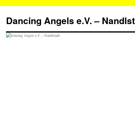
Zum
Inhalt
Dancing Angels e.V. – Nandls
springen