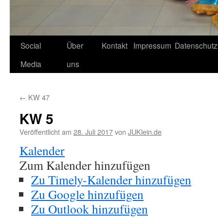
Social
Über
Kontakt
Impressum
Datenschutz
Media
uns
←
KW 47
KW 5
Veröffentlicht am
28. Juli 2017
von
JUKlein.de
Kalender
Zum Kalender hinzufügen
Zu Timely-Kalender hinzufügen
Zu Google hinzufügen
Zu Outlook hinzufügen