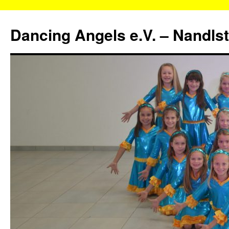
Zum
Inhalt
Dancing Angels e.V. – Nandls
springen