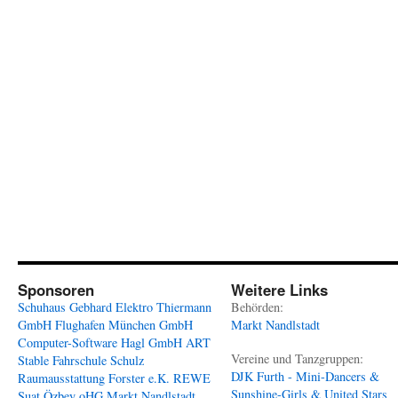
Sponsoren
Weitere Links
Schuhaus Gebhard
Elektro Thiermann
Behörden:
GmbH
Flughafen München GmbH
Markt Nandlstadt
Computer-Software Hagl GmbH
ART
Vereine und Tanzgruppen:
Stable
Fahrschule Schulz
DJK Furth - Mini-Dancers &
Raumausstattung Forster e.K.
REWE
Sunshine-Girls & United Stars
Suat Özbey oHG
Markt Nandlstadt