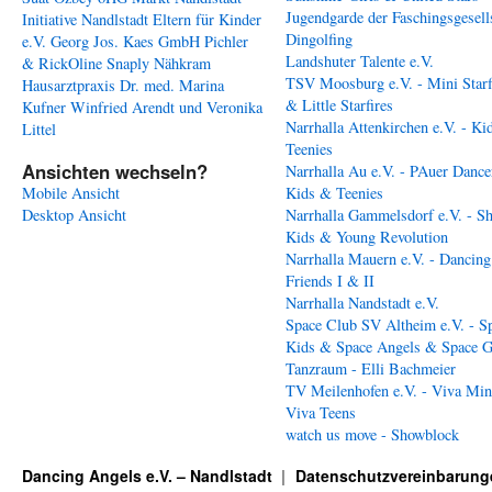
Jugendgarde der Faschingsgesell
Initiative Nandlstadt Eltern für Kinder
Dingolfing
e.V.
Georg Jos. Kaes GmbH
Pichler
Landshuter Talente e.V.
& RickOline
Snaply Nähkram
TSV Moosburg e.V. - Mini Starf
Hausarztpraxis Dr. med. Marina
& Little Starfires
Kufner
Winfried Arendt und Veronika
Narrhalla Attenkirchen e.V. - Ki
Littel
Teenies
Ansichten wechseln?
Narrhalla Au e.V. - PAuer Dance
Mobile Ansicht
Kids & Teenies
Desktop Ansicht
Narrhalla Gammelsdorf e.V. - S
Kids & Young Revolution
Narrhalla Mauern e.V. - Dancing
Friends I & II
Narrhalla Nandstadt e.V.
Space Club SV Altheim e.V. - S
Kids & Space Angels & Space G
Tanzraum - Elli Bachmeier
TV Meilenhofen e.V. - Viva Min
Viva Teens
watch us move - Showblock
Dancing Angels e.V. – Nandlstadt
Datenschutzvereinbarung