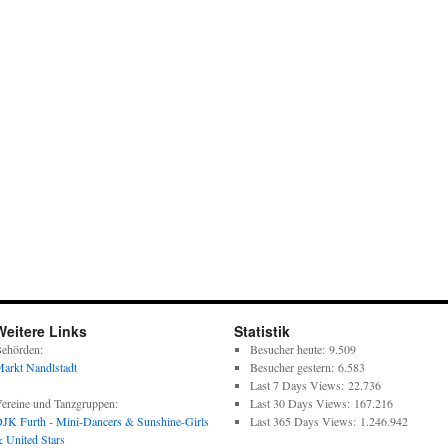
Weitere Links
Statistik
ehörden:
Besucher heute:
9.509
arkt Nandlstadt
Besucher gestern:
6.583
Last 7 Days Views:
22.736
ereine und Tanzgruppen:
Last 30 Days Views:
167.216
JK Furth - Mini-Dancers & Sunshine-Girls
Last 365 Days Views:
1.246.942
 United Stars