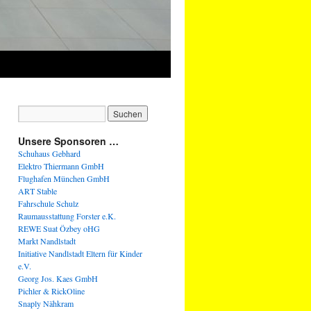
Unsere Sponsoren …
Schuhaus Gebhard
Elektro Thiermann GmbH
Flughafen München GmbH
ART Stable
Fahrschule Schulz
Raumausstattung Forster e.K.
REWE Suat Özbey oHG
Markt Nandlstadt
Initiative Nandlstadt Eltern für Kinder
e.V.
Georg Jos. Kaes GmbH
Pichler & RickOline
Snaply Nähkram