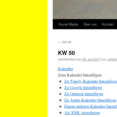
Social Media
Über uns
Kontakt
←
KW 46
KW 50
Veröffentlicht am
28. Juli 2017
von
JUKlei
Kalender
Zum Kalender hinzufügen
Zu Timely-Kalender hinzufüge
Zu Google hinzufügen
Zu Outlook hinzufügen
Zu Apple-Kalender hinzufügen
Einem anderen Kalender hinzu
Als XML exportieren