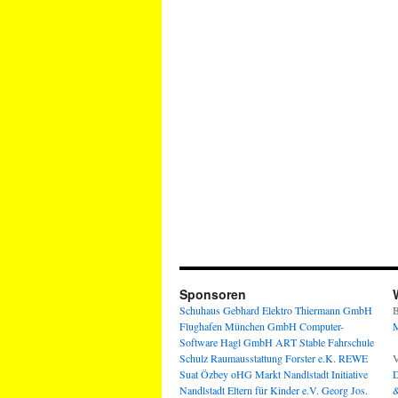
Sponsoren
Schuhaus Gebhard
Elektro Thiermann GmbH
B
Flughafen München GmbH
Computer-
M
Software Hagl GmbH
ART Stable
Fahrschule
Schulz
Raumausstattung Forster e.K.
REWE
V
Suat Özbey oHG
Markt Nandlstadt
Initiative
D
Nandlstadt Eltern für Kinder e.V.
Georg Jos.
&