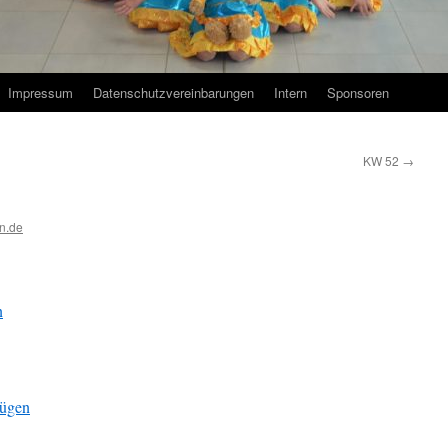
Impressum
Datenschutzvereinbarungen
Intern
Sponsoren
KW 52
→
n.de
n
fügen