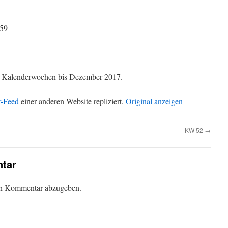
:59
die Kalenderwochen bis Dezember 2017.
r-Feed
einer anderen Website repliziert.
Original anzeigen
KW 52
→
tar
en Kommentar abzugeben.