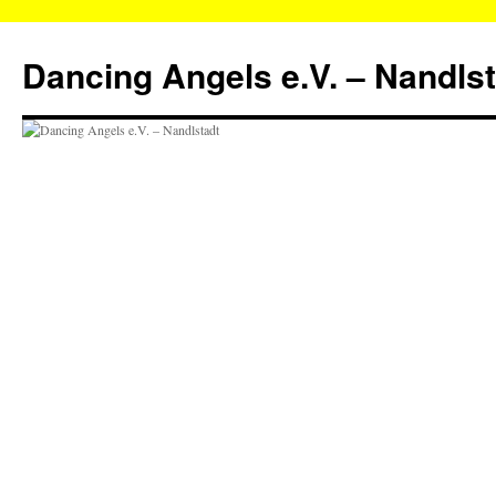
Zum
Inhalt
Dancing Angels e.V. – Nandls
springen