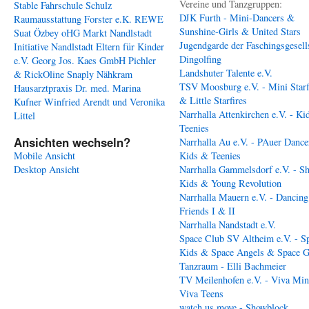
Vereine und Tanzgruppen:
Stable
Fahrschule Schulz
DJK Furth - Mini-Dancers &
Raumausstattung Forster e.K.
REWE
Sunshine-Girls & United Stars
Suat Özbey oHG
Markt Nandlstadt
Jugendgarde der Faschingsgesell
Initiative Nandlstadt Eltern für Kinder
Dingolfing
e.V.
Georg Jos. Kaes GmbH
Pichler
Landshuter Talente e.V.
& RickOline
Snaply Nähkram
TSV Moosburg e.V. - Mini Starf
Hausarztpraxis Dr. med. Marina
& Little Starfires
Kufner
Winfried Arendt und Veronika
Narrhalla Attenkirchen e.V. - Ki
Littel
Teenies
Ansichten wechseln?
Narrhalla Au e.V. - PAuer Dance
Mobile Ansicht
Kids & Teenies
Desktop Ansicht
Narrhalla Gammelsdorf e.V. - S
Kids & Young Revolution
Narrhalla Mauern e.V. - Dancing
Friends I & II
Narrhalla Nandstadt e.V.
Space Club SV Altheim e.V. - S
Kids & Space Angels & Space G
Tanzraum - Elli Bachmeier
TV Meilenhofen e.V. - Viva Min
Viva Teens
watch us move - Showblock