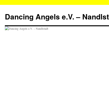
Zum
Inhalt
Dancing Angels e.V. – Nandls
springen