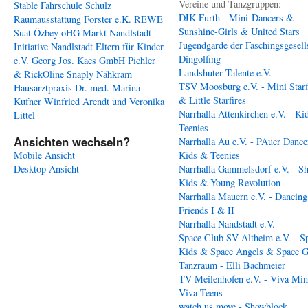
Vereine und Tanzgruppen:
Stable
Fahrschule Schulz
DJK Furth - Mini-Dancers &
Raumausstattung Forster e.K.
REWE
Sunshine-Girls & United Stars
Suat Özbey oHG
Markt Nandlstadt
Jugendgarde der Faschingsgesell
Initiative Nandlstadt Eltern für Kinder
Dingolfing
e.V.
Georg Jos. Kaes GmbH
Pichler
Landshuter Talente e.V.
& RickOline
Snaply Nähkram
TSV Moosburg e.V. - Mini Starf
Hausarztpraxis Dr. med. Marina
& Little Starfires
Kufner
Winfried Arendt und Veronika
Narrhalla Attenkirchen e.V. - Ki
Littel
Teenies
Ansichten wechseln?
Narrhalla Au e.V. - PAuer Dance
Mobile Ansicht
Kids & Teenies
Desktop Ansicht
Narrhalla Gammelsdorf e.V. - S
Kids & Young Revolution
Narrhalla Mauern e.V. - Dancing
Friends I & II
Narrhalla Nandstadt e.V.
Space Club SV Altheim e.V. - S
Kids & Space Angels & Space G
Tanzraum - Elli Bachmeier
TV Meilenhofen e.V. - Viva Min
Viva Teens
watch us move - Showblock