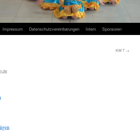
Impressum
Datenschutzvereinbarungen
Intern
Sponsoren
KW 7
→
n.de
n
fügen