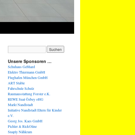
Unsere Sponsoren …
Schuhaus Gebhard
Elektro Thiermann GmbH
Flughafen München GmbH
ART Stable
Fahrschule Schulz
Raumausstattung Forster e.K.
REWE Suat Özbey oHG
Markt Nandlstadt
Initiative Nandlstadt Eltern für Kinder
e.V.
Georg Jos. Kaes GmbH
Pichler & RickOline
Snaply Nähkram