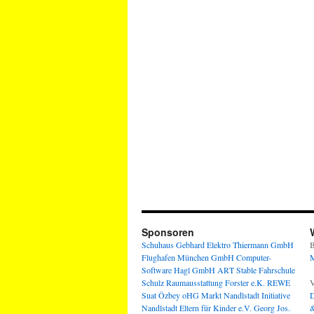
Sponsoren
Schuhaus Gebhard
Elektro Thiermann GmbH
B
Flughafen München GmbH
Computer-
M
Software Hagl GmbH
ART Stable
Fahrschule
Schulz
Raumausstattung Forster e.K.
REWE
V
Suat Özbey oHG
Markt Nandlstadt
Initiative
D
Nandlstadt Eltern für Kinder e.V.
Georg Jos.
&