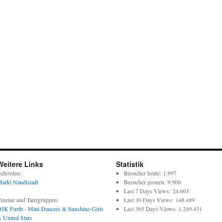
Weitere Links
Statistik
ehörden:
Besucher heute:
1.997
arkt Nandlstadt
Besucher gestern:
9.906
Last 7 Days Views:
24.603
ereine und Tanzgruppen:
Last 30 Days Views:
148.489
JK Furth - Mini-Dancers & Sunshine-Girls
Last 365 Days Views:
1.249.431
 United Stars