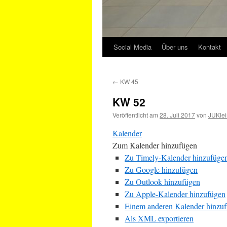
Social Media
Über uns
Kontakt
←
KW 45
KW 52
Veröffentlicht am
28. Juli 2017
von
JUKlei
Kalender
Zum Kalender hinzufügen
Zu Timely-Kalender hinzufüge
Zu Google hinzufügen
Zu Outlook hinzufügen
Zu Apple-Kalender hinzufügen
Einem anderen Kalender hinzu
Als XML exportieren