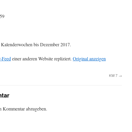
:59
die Kalenderwochen bis Dezember 2017.
r-Feed
einer anderen Website repliziert.
Original anzeigen
KW 7
→
tar
en Kommentar abzugeben.