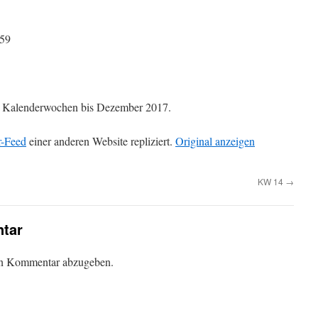
:59
die Kalenderwochen bis Dezember 2017.
r-Feed
einer anderen Website repliziert.
Original anzeigen
KW 14
→
tar
en Kommentar abzugeben.