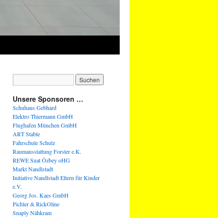
Unsere Sponsoren …
Schuhaus Gebhard
Elektro Thiermann GmbH
Flughafen München GmbH
ART Stable
Fahrschule Schulz
Raumausstattung Forster e.K.
REWE Suat Özbey oHG
Markt Nandlstadt
Initiative Nandlstadt Eltern für Kinder
e.V.
Georg Jos. Kaes GmbH
Pichler & RickOline
Snaply Nähkram