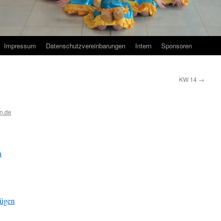
Impressum
Datenschutzvereinbarungen
Intern
Sponsoren
KW 14
→
n.de
n
fügen