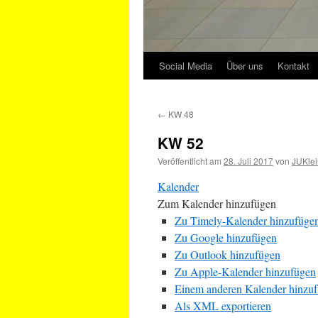
Social Media
Über uns
Kontakt
←
KW 48
KW 52
Veröffentlicht am
28. Juli 2017
von
JUKlei
Kalender
Zum Kalender hinzufügen
Zu Timely-Kalender hinzufüge
Zu Google hinzufügen
Zu Outlook hinzufügen
Zu Apple-Kalender hinzufügen
Einem anderen Kalender hinzu
Als XML exportieren