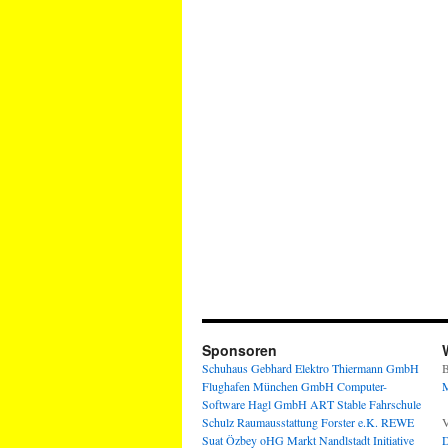
Sponsoren
Schuhaus Gebhard
Elektro Thiermann GmbH
B
Flughafen München GmbH
Computer-
M
Software Hagl GmbH
ART Stable
Fahrschule
Schulz
Raumausstattung Forster e.K.
REWE
V
Suat Özbey oHG
Markt Nandlstadt
Initiative
D