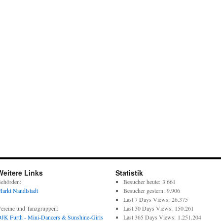
Weitere Links
Statistik
ehörden:
Besucher heute:
3.661
arkt Nandlstadt
Besucher gestern:
9.906
Last 7 Days Views:
26.375
ereine und Tanzgruppen:
Last 30 Days Views:
150.261
JK Furth - Mini-Dancers & Sunshine-Girls
Last 365 Days Views:
1.251.204