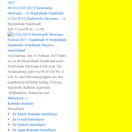
2027
09:30
[13.02.2027] Nachwuchs
Showtanz-...
@ Hopfenhalle Nandlstadt
[13.02.2027] Nachwuchs Showtanz-...
@
Hopfenhalle Nandlstadt
Feb. 13 um 09:30 – 21:00
Am Samstag, den 13. Februar 2027 halten
wir in der Hopfenhalle Nandlstadt unser
Nachwuchs Showtanz-Festival ab. Die
Veranstaltung geht von 09:30 Uhr bis 21
Uhr. Es sind Showtanzgruppen aus den
Landkreisen Eichstätt, Erding, Freising,
Ingolstadt, Kelheim, Landshut,
Pfaffenhofen, Rottal-Inn und …
Weiterlesen
→
Kalender anzeigen
Hinzufügen
Zu Timely-Kalender hinzufügen
Zu Google hinzufügen
Zu Outlook hinzufügen
Zu Apple-Kalender hinzufügen