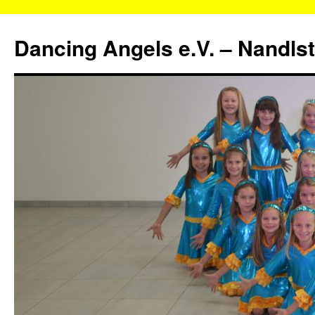
Zum
Inhalt
Dancing Angels e.V. – Nandls
springen