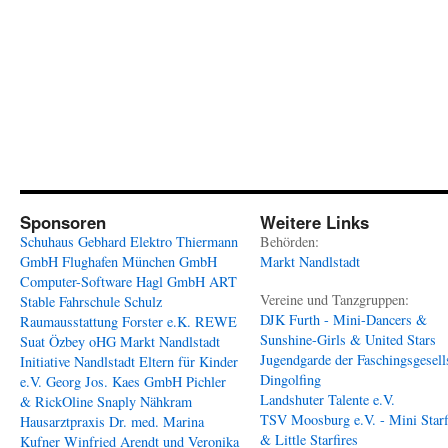
Sponsoren
Weitere Links
Schuhaus Gebhard
Elektro Thiermann
Behörden:
GmbH
Flughafen München GmbH
Markt Nandlstadt
Computer-Software Hagl GmbH
ART
Vereine und Tanzgruppen:
Stable
Fahrschule Schulz
DJK Furth - Mini-Dancers &
Raumausstattung Forster e.K.
REWE
Sunshine-Girls & United Stars
Suat Özbey oHG
Markt Nandlstadt
Jugendgarde der Faschingsgesell
Initiative Nandlstadt Eltern für Kinder
Dingolfing
e.V.
Georg Jos. Kaes GmbH
Pichler
Landshuter Talente e.V.
& RickOline
Snaply Nähkram
TSV Moosburg e.V. - Mini Starf
Hausarztpraxis Dr. med. Marina
& Little Starfires
Kufner
Winfried Arendt und Veronika