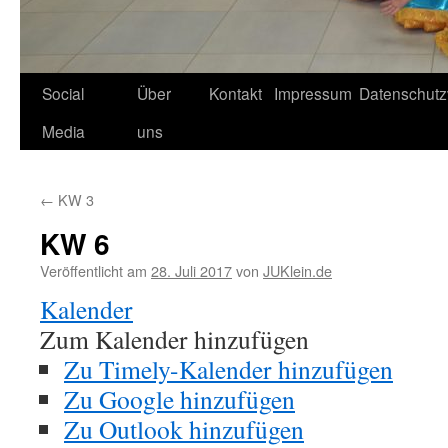
Social
Über
Kontakt
Impressum
Datenschutz
Media
uns
←
KW 3
KW 6
Veröffentlicht am
28. Juli 2017
von
JUKlein.de
Kalender
Zum Kalender hinzufügen
Zu Timely-Kalender hinzufügen
Zu Google hinzufügen
Zu Outlook hinzufügen