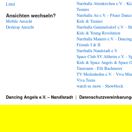
Narrhalla Attenkirchen e.V. - Ki
Littel
Teenies
Ansichten wechseln?
Narrhalla Au e.V. - PAuer Dance
Mobile Ansicht
Kids & Teenies
Desktop Ansicht
Narrhalla Gammelsdorf e.V. - S
Kids & Young Revolution
Narrhalla Mauern e.V. - Dancing
Friends I & II
Narrhalla Nandstadt e.V.
Space Club SV Altheim e.V. - S
Kids & Space Angels & Space G
Tanzraum - Elli Bachmeier
TV Meilenhofen e.V. - Viva Min
Viva Teens
watch us move - Showblock
Dancing Angels e.V. – Nandlstadt
Datenschutzvereinbarung