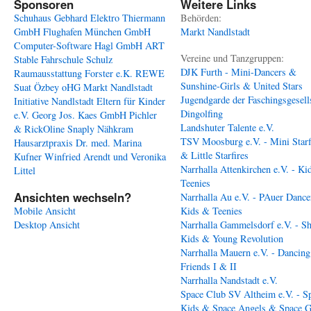
Sponsoren
Weitere Links
Schuhaus Gebhard
Elektro Thiermann
Behörden:
GmbH
Flughafen München GmbH
Markt Nandlstadt
Computer-Software Hagl GmbH
ART
Vereine und Tanzgruppen:
Stable
Fahrschule Schulz
DJK Furth - Mini-Dancers &
Raumausstattung Forster e.K.
REWE
Sunshine-Girls & United Stars
Suat Özbey oHG
Markt Nandlstadt
Jugendgarde der Faschingsgesell
Initiative Nandlstadt Eltern für Kinder
Dingolfing
e.V.
Georg Jos. Kaes GmbH
Pichler
Landshuter Talente e.V.
& RickOline
Snaply Nähkram
TSV Moosburg e.V. - Mini Starf
Hausarztpraxis Dr. med. Marina
& Little Starfires
Kufner
Winfried Arendt und Veronika
Narrhalla Attenkirchen e.V. - Ki
Littel
Teenies
Ansichten wechseln?
Narrhalla Au e.V. - PAuer Dance
Mobile Ansicht
Kids & Teenies
Desktop Ansicht
Narrhalla Gammelsdorf e.V. - S
Kids & Young Revolution
Narrhalla Mauern e.V. - Dancing
Friends I & II
Narrhalla Nandstadt e.V.
Space Club SV Altheim e.V. - S
Kids & Space Angels & Space G