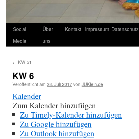
Social
Über
Kontakt
Impressum
Datenschutz
Media
uns
←
KW 51
KW 6
Veröffentlicht am
28. Juli 2017
von
JUKlein.de
Kalender
Zum Kalender hinzufügen
Zu Timely-Kalender hinzufügen
Zu Google hinzufügen
Zu Outlook hinzufügen