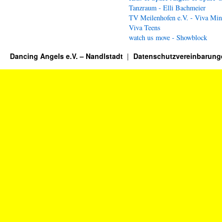
Tanzraum - Elli Bachmeier
TV Meilenhofen e.V. - Viva Min
Viva Teens
watch us move - Showblock
Dancing Angels e.V. – Nandlstadt
Datenschutzvereinbarung