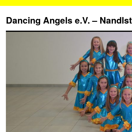
Zum
Inhalt
Dancing Angels e.V. – Nandls
springen