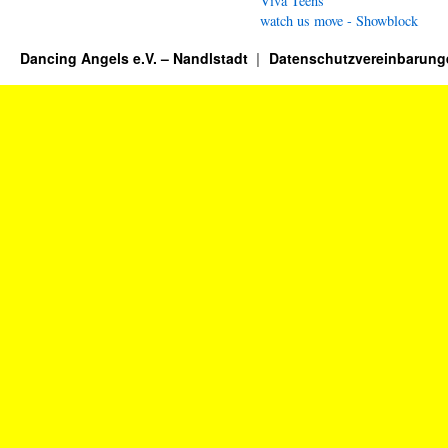
Viva Teens
watch us move - Showblock
Dancing Angels e.V. – Nandlstadt
Datenschutzvereinbarung