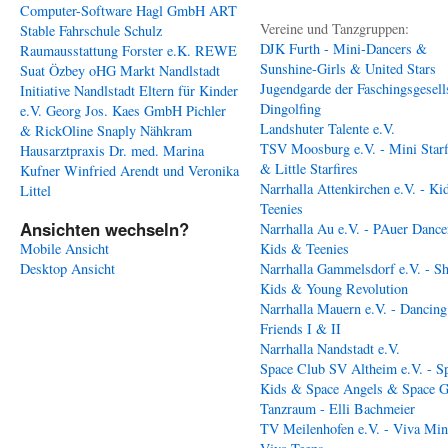
Computer-Software Hagl GmbH
ART
Vereine und Tanzgruppen:
Stable
Fahrschule Schulz
DJK Furth - Mini-Dancers &
Raumausstattung Forster e.K.
REWE
Sunshine-Girls & United Stars
Suat Özbey oHG
Markt Nandlstadt
Jugendgarde der Faschingsgesell
Initiative Nandlstadt Eltern für Kinder
Dingolfing
e.V.
Georg Jos. Kaes GmbH
Pichler
Landshuter Talente e.V.
& RickOline
Snaply Nähkram
TSV Moosburg e.V. - Mini Starf
Hausarztpraxis Dr. med. Marina
& Little Starfires
Kufner
Winfried Arendt und Veronika
Narrhalla Attenkirchen e.V. - Ki
Littel
Teenies
Ansichten wechseln?
Narrhalla Au e.V. - PAuer Dance
Mobile Ansicht
Kids & Teenies
Desktop Ansicht
Narrhalla Gammelsdorf e.V. - S
Kids & Young Revolution
Narrhalla Mauern e.V. - Dancing
Friends I & II
Narrhalla Nandstadt e.V.
Space Club SV Altheim e.V. - S
Kids & Space Angels & Space G
Tanzraum - Elli Bachmeier
TV Meilenhofen e.V. - Viva Min