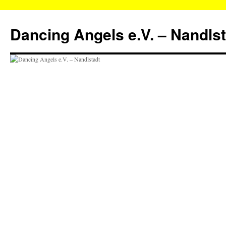
Zum
Inhalt
Dancing Angels e.V. – Nandls
springen