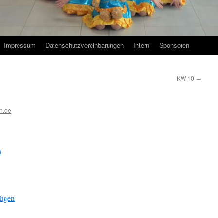
Impressum
Datenschutzvereinbarungen
Intern
Sponsoren
KW 10
→
n.de
n
fügen