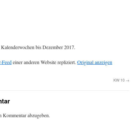
die Kalenderwochen bis Dezember 2017.
r-Feed
einer anderen Website repliziert.
Original anzeigen
KW 10
→
tar
en Kommentar abzugeben.