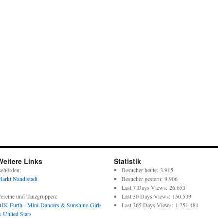
Weitere Links
Statistik
ehörden:
Besucher heute:
3.915
arkt Nandlstadt
Besucher gestern:
9.906
Last 7 Days Views:
26.653
ereine und Tanzgruppen:
Last 30 Days Views:
150.539
JK Furth - Mini-Dancers & Sunshine-Girls
Last 365 Days Views:
1.251.481
 United Stars