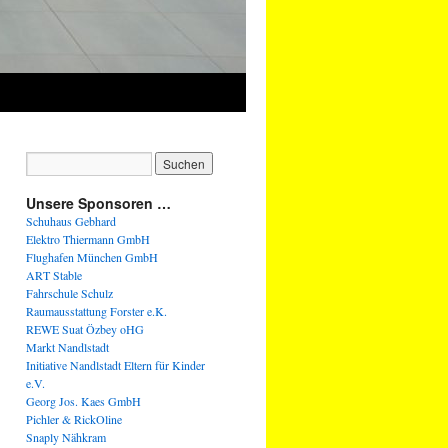
Unsere Sponsoren …
Schuhaus Gebhard
Elektro Thiermann GmbH
Flughafen München GmbH
ART Stable
Fahrschule Schulz
Raumausstattung Forster e.K.
REWE Suat Özbey oHG
Markt Nandlstadt
Initiative Nandlstadt Eltern für Kinder
e.V.
Georg Jos. Kaes GmbH
Pichler & RickOline
Snaply Nähkram