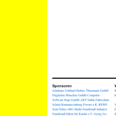
Sponsoren
Schuhaus Gebhard
Elektro Thiermann GmbH
B
Flughafen München GmbH
Computer-
M
Software Hagl GmbH
ART Stable
Fahrschule
Schulz
Raumausstattung Forster e.K.
REWE
V
Suat Özbey oHG
Markt Nandlstadt
Initiative
D
Nandlstadt Eltern für Kinder e.V.
Georg Jos.
&