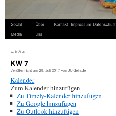
Social
Über
Kontakt
Impressum
Datenschutz
Media
uns
←
KW 46
KW 7
Veröffentlicht am
28. Juli 2017
von
JUKlein.de
Kalender
Zum Kalender hinzufügen
Zu Timely-Kalender hinzufügen
Zu Google hinzufügen
Zu Outlook hinzufügen