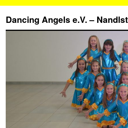
Zum
Inhalt
Dancing Angels e.V. – Nandls
springen