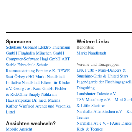
Sponsoren
Weitere Links
Schuhaus Gebhard
Elektro Thiermann
Behörden:
GmbH
Flughafen München GmbH
Markt Nandlstadt
Computer-Software Hagl GmbH
ART
Vereine und Tanzgruppen:
Stable
Fahrschule Schulz
DJK Furth - Mini-Dancers &
Raumausstattung Forster e.K.
REWE
Sunshine-Girls & United Stars
Suat Özbey oHG
Markt Nandlstadt
Jugendgarde der Faschingsgesell
Initiative Nandlstadt Eltern für Kinder
Dingolfing
e.V.
Georg Jos. Kaes GmbH
Pichler
Landshuter Talente e.V.
& RickOline
Snaply Nähkram
TSV Moosburg e.V. - Mini Starf
Hausarztpraxis Dr. med. Marina
& Little Starfires
Kufner
Winfried Arendt und Veronika
Narrhalla Attenkirchen e.V. - Ki
Littel
Teenies
Ansichten wechseln?
Narrhalla Au e.V. - PAuer Dance
Mobile Ansicht
Kids & Teenies