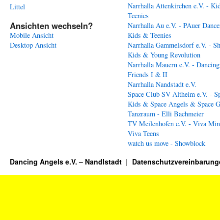
Narrhalla Attenkirchen e.V. - Ki
Littel
Teenies
Ansichten wechseln?
Narrhalla Au e.V. - PAuer Dance
Mobile Ansicht
Kids & Teenies
Desktop Ansicht
Narrhalla Gammelsdorf e.V. - S
Kids & Young Revolution
Narrhalla Mauern e.V. - Dancing
Friends I & II
Narrhalla Nandstadt e.V.
Space Club SV Altheim e.V. - S
Kids & Space Angels & Space G
Tanzraum - Elli Bachmeier
TV Meilenhofen e.V. - Viva Min
Viva Teens
watch us move - Showblock
Dancing Angels e.V. – Nandlstadt
Datenschutzvereinbarung