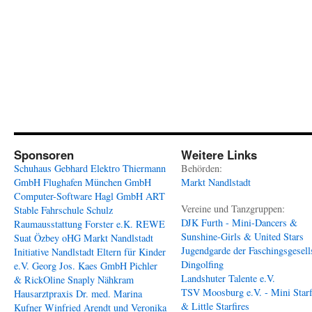
Sponsoren
Weitere Links
Schuhaus Gebhard
Elektro Thiermann
Behörden:
GmbH
Flughafen München GmbH
Markt Nandlstadt
Computer-Software Hagl GmbH
ART
Vereine und Tanzgruppen:
Stable
Fahrschule Schulz
DJK Furth - Mini-Dancers &
Raumausstattung Forster e.K.
REWE
Sunshine-Girls & United Stars
Suat Özbey oHG
Markt Nandlstadt
Jugendgarde der Faschingsgesell
Initiative Nandlstadt Eltern für Kinder
Dingolfing
e.V.
Georg Jos. Kaes GmbH
Pichler
Landshuter Talente e.V.
& RickOline
Snaply Nähkram
TSV Moosburg e.V. - Mini Starf
Hausarztpraxis Dr. med. Marina
& Little Starfires
Kufner
Winfried Arendt und Veronika