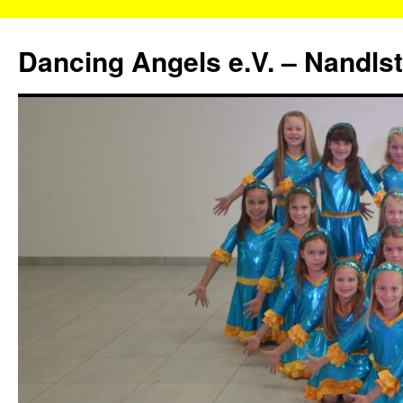
Zum
Inhalt
Dancing Angels e.V. – Nandls
springen