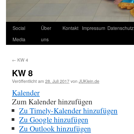
Social
Über
Kontakt
Impressum
Datenschutz
Media
uns
←
KW 4
KW 8
Veröffentlicht am
28. Juli 2017
von
JUKlein.de
Kalender
Zum Kalender hinzufügen
Zu Timely-Kalender hinzufügen
Zu Google hinzufügen
Zu Outlook hinzufügen