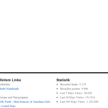
Weitere Links
Statistik
ehörden:
Besucher heute:
5.179
arkt Nandlstadt
Besucher gestern:
9.906
Last 7 Days Views:
28.028
ereine und Tanzgruppen:
Last 30 Days Views:
151.914
JK Furth - Mini-Dancers & Sunshine-Girls
Last 365 Days Views:
1.252.856
 United Stars