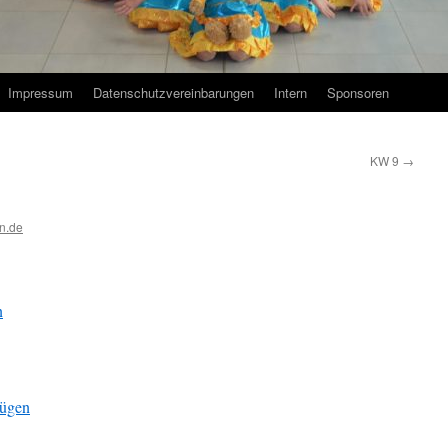
Impressum
Datenschutzvereinbarungen
Intern
Sponsoren
KW 9
→
n.de
n
fügen