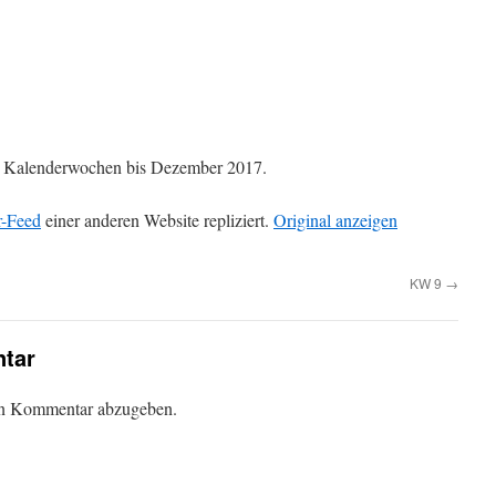
die Kalenderwochen bis Dezember 2017.
r-Feed
einer anderen Website repliziert.
Original anzeigen
KW 9
→
tar
en Kommentar abzugeben.