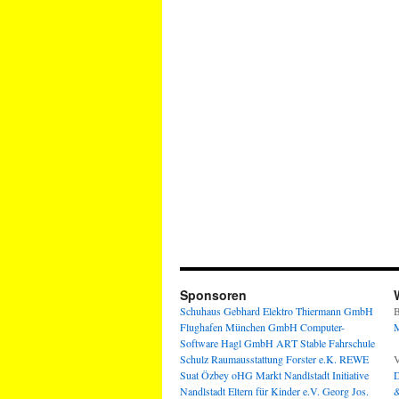
Sponsoren
Schuhaus Gebhard
Elektro Thiermann GmbH
B
Flughafen München GmbH
Computer-
M
Software Hagl GmbH
ART Stable
Fahrschule
Schulz
Raumausstattung Forster e.K.
REWE
V
Suat Özbey oHG
Markt Nandlstadt
Initiative
D
Nandlstadt Eltern für Kinder e.V.
Georg Jos.
&