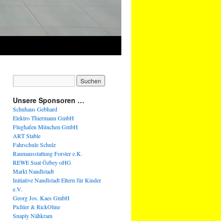
Unsere Sponsoren …
Schuhaus Gebhard
Elektro Thiermann GmbH
Flughafen München GmbH
ART Stable
Fahrschule Schulz
Raumausstattung Forster e.K.
REWE Suat Özbey oHG
Markt Nandlstadt
Initiative Nandlstadt Eltern für Kinder
e.V.
Georg Jos. Kaes GmbH
Pichler & RickOline
Snaply Nähkram