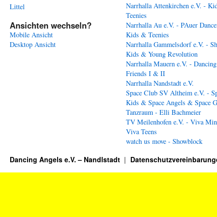
Narrhalla Attenkirchen e.V. - Ki
Littel
Teenies
Ansichten wechseln?
Narrhalla Au e.V. - PAuer Dance
Mobile Ansicht
Kids & Teenies
Desktop Ansicht
Narrhalla Gammelsdorf e.V. - S
Kids & Young Revolution
Narrhalla Mauern e.V. - Dancing
Friends I & II
Narrhalla Nandstadt e.V.
Space Club SV Altheim e.V. - S
Kids & Space Angels & Space G
Tanzraum - Elli Bachmeier
TV Meilenhofen e.V. - Viva Min
Viva Teens
watch us move - Showblock
Dancing Angels e.V. – Nandlstadt
Datenschutzvereinbarung