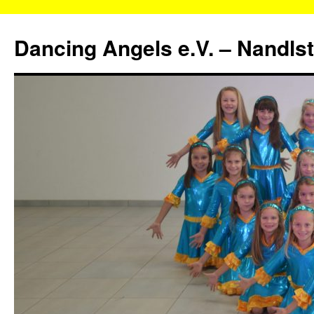
Zum
Inhalt
Dancing Angels e.V. – Nandls
springen