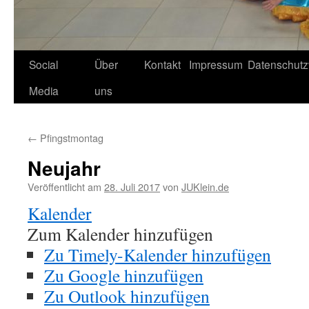
Social
Über
Kontakt
Impressum
Datenschutz
Media
uns
←
Pfingstmontag
Neujahr
Veröffentlicht am
28. Juli 2017
von
JUKlein.de
Kalender
Zum Kalender hinzufügen
Zu Timely-Kalender hinzufügen
Zu Google hinzufügen
Zu Outlook hinzufügen