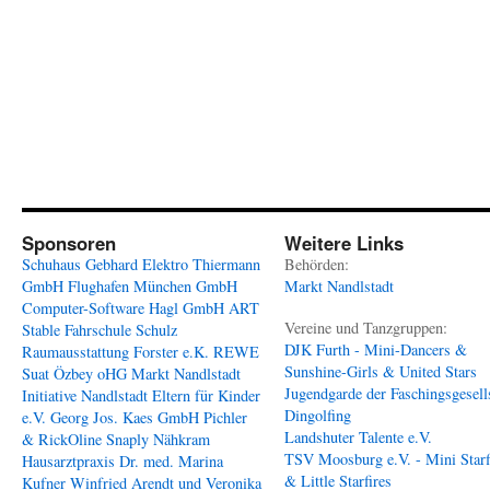
Sponsoren
Weitere Links
Schuhaus Gebhard
Elektro Thiermann
Behörden:
GmbH
Flughafen München GmbH
Markt Nandlstadt
Computer-Software Hagl GmbH
ART
Vereine und Tanzgruppen:
Stable
Fahrschule Schulz
DJK Furth - Mini-Dancers &
Raumausstattung Forster e.K.
REWE
Sunshine-Girls & United Stars
Suat Özbey oHG
Markt Nandlstadt
Jugendgarde der Faschingsgesell
Initiative Nandlstadt Eltern für Kinder
Dingolfing
e.V.
Georg Jos. Kaes GmbH
Pichler
Landshuter Talente e.V.
& RickOline
Snaply Nähkram
TSV Moosburg e.V. - Mini Starf
Hausarztpraxis Dr. med. Marina
& Little Starfires
Kufner
Winfried Arendt und Veronika