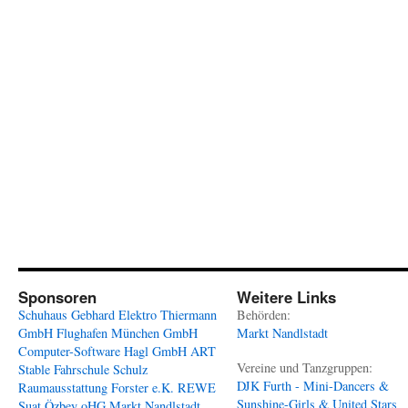
Sponsoren
Weitere Links
Schuhaus Gebhard
Elektro Thiermann
Behörden:
GmbH
Flughafen München GmbH
Markt Nandlstadt
Computer-Software Hagl GmbH
ART
Vereine und Tanzgruppen:
Stable
Fahrschule Schulz
DJK Furth - Mini-Dancers &
Raumausstattung Forster e.K.
REWE
Sunshine-Girls & United Stars
Suat Özbey oHG
Markt Nandlstadt