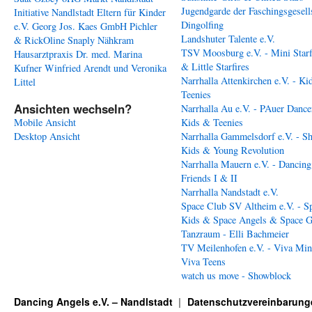
Jugendgarde der Faschingsgesell
Initiative Nandlstadt Eltern für Kinder
Dingolfing
e.V.
Georg Jos. Kaes GmbH
Pichler
Landshuter Talente e.V.
& RickOline
Snaply Nähkram
TSV Moosburg e.V. - Mini Starf
Hausarztpraxis Dr. med. Marina
& Little Starfires
Kufner
Winfried Arendt und Veronika
Narrhalla Attenkirchen e.V. - Ki
Littel
Teenies
Ansichten wechseln?
Narrhalla Au e.V. - PAuer Dance
Mobile Ansicht
Kids & Teenies
Desktop Ansicht
Narrhalla Gammelsdorf e.V. - S
Kids & Young Revolution
Narrhalla Mauern e.V. - Dancing
Friends I & II
Narrhalla Nandstadt e.V.
Space Club SV Altheim e.V. - S
Kids & Space Angels & Space G
Tanzraum - Elli Bachmeier
TV Meilenhofen e.V. - Viva Min
Viva Teens
watch us move - Showblock
Dancing Angels e.V. – Nandlstadt
Datenschutzvereinbarung