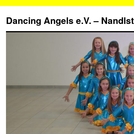
Zum
Inhalt
Dancing Angels e.V. – Nandls
springen