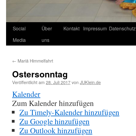
Social
Über
Kontakt
Impressum
Datenschutz
Media
uns
←
Mariä Himmelfahrt
Ostersonntag
Veröffentlicht am
28. Juli 2017
von
JUKlein.de
Kalender
Zum Kalender hinzufügen
Zu Timely-Kalender hinzufügen
Zu Google hinzufügen
Zu Outlook hinzufügen