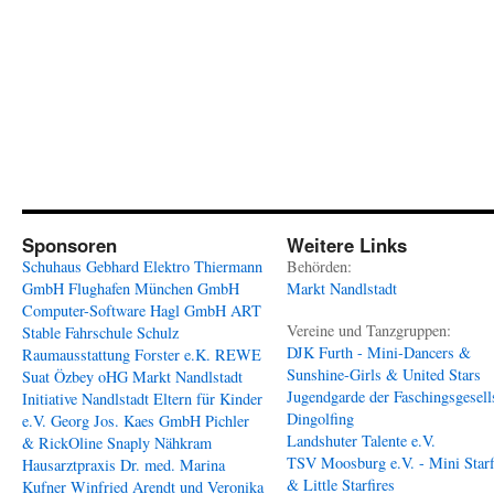
Sponsoren
Weitere Links
Schuhaus Gebhard
Elektro Thiermann
Behörden:
GmbH
Flughafen München GmbH
Markt Nandlstadt
Computer-Software Hagl GmbH
ART
Vereine und Tanzgruppen:
Stable
Fahrschule Schulz
DJK Furth - Mini-Dancers &
Raumausstattung Forster e.K.
REWE
Sunshine-Girls & United Stars
Suat Özbey oHG
Markt Nandlstadt
Jugendgarde der Faschingsgesell
Initiative Nandlstadt Eltern für Kinder
Dingolfing
e.V.
Georg Jos. Kaes GmbH
Pichler
Landshuter Talente e.V.
& RickOline
Snaply Nähkram
TSV Moosburg e.V. - Mini Starf
Hausarztpraxis Dr. med. Marina
& Little Starfires
Kufner
Winfried Arendt und Veronika