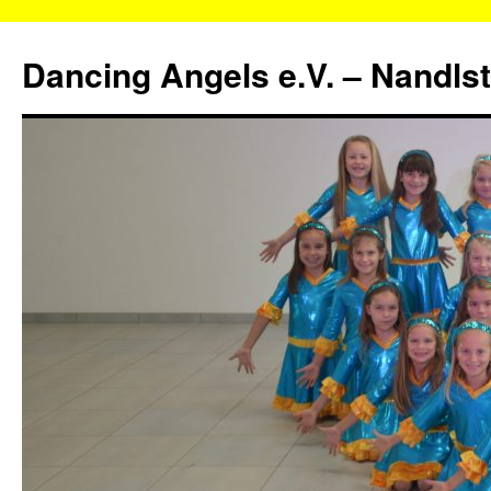
Zum
Inhalt
Dancing Angels e.V. – Nandls
springen