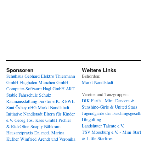
Sponsoren
Weitere Links
Schuhaus Gebhard
Elektro Thiermann
Behörden:
GmbH
Flughafen München GmbH
Markt Nandlstadt
Computer-Software Hagl GmbH
ART
Vereine und Tanzgruppen:
Stable
Fahrschule Schulz
DJK Furth - Mini-Dancers &
Raumausstattung Forster e.K.
REWE
Sunshine-Girls & United Stars
Suat Özbey oHG
Markt Nandlstadt
Jugendgarde der Faschingsgesell
Initiative Nandlstadt Eltern für Kinder
Dingolfing
e.V.
Georg Jos. Kaes GmbH
Pichler
Landshuter Talente e.V.
& RickOline
Snaply Nähkram
TSV Moosburg e.V. - Mini Starf
Hausarztpraxis Dr. med. Marina
& Little Starfires
Kufner
Winfried Arendt und Veronika