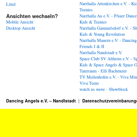
Narrhalla Attenkirchen e.V. - Ki
Littel
Teenies
Ansichten wechseln?
Narrhalla Au e.V. - PAuer Dance
Mobile Ansicht
Kids & Teenies
Desktop Ansicht
Narrhalla Gammelsdorf e.V. - S
Kids & Young Revolution
Narrhalla Mauern e.V. - Dancing
Friends I & II
Narrhalla Nandstadt e.V.
Space Club SV Altheim e.V. - S
Kids & Space Angels & Space G
Tanzraum - Elli Bachmeier
TV Meilenhofen e.V. - Viva Min
Viva Teens
watch us move - Showblock
Dancing Angels e.V. – Nandlstadt
Datenschutzvereinbarung