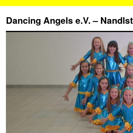
Zum
Inhalt
Dancing Angels e.V. – Nandls
springen