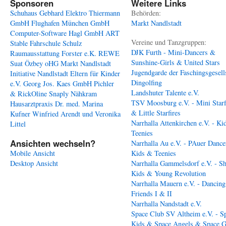
Sponsoren
Weitere Links
Schuhaus Gebhard
Elektro Thiermann
Behörden:
GmbH
Flughafen München GmbH
Markt Nandlstadt
Computer-Software Hagl GmbH
ART
Vereine und Tanzgruppen:
Stable
Fahrschule Schulz
DJK Furth - Mini-Dancers &
Raumausstattung Forster e.K.
REWE
Sunshine-Girls & United Stars
Suat Özbey oHG
Markt Nandlstadt
Jugendgarde der Faschingsgesell
Initiative Nandlstadt Eltern für Kinder
Dingolfing
e.V.
Georg Jos. Kaes GmbH
Pichler
Landshuter Talente e.V.
& RickOline
Snaply Nähkram
TSV Moosburg e.V. - Mini Starf
Hausarztpraxis Dr. med. Marina
& Little Starfires
Kufner
Winfried Arendt und Veronika
Narrhalla Attenkirchen e.V. - Ki
Littel
Teenies
Ansichten wechseln?
Narrhalla Au e.V. - PAuer Dance
Mobile Ansicht
Kids & Teenies
Desktop Ansicht
Narrhalla Gammelsdorf e.V. - S
Kids & Young Revolution
Narrhalla Mauern e.V. - Dancing
Friends I & II
Narrhalla Nandstadt e.V.
Space Club SV Altheim e.V. - S
Kids & Space Angels & Space G