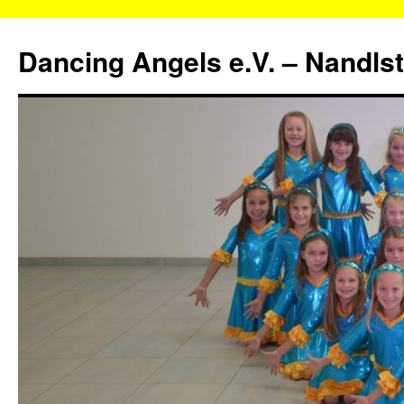
Zum
Inhalt
Dancing Angels e.V. – Nandls
springen