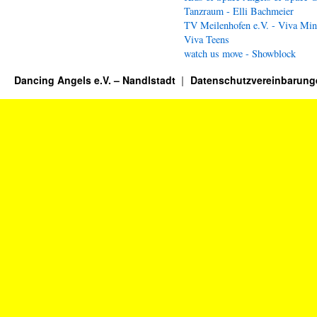
Tanzraum - Elli Bachmeier
TV Meilenhofen e.V. - Viva Min
Viva Teens
watch us move - Showblock
Dancing Angels e.V. – Nandlstadt
Datenschutzvereinbarung