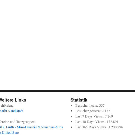
Weitere Links
Statistik
ehörden:
Besucher heute:
357
arkt Nandlstadt
Besucher gestern:
2.137
Last 7 Days Views:
7.269
ereine und Tanzgruppen:
Last 30 Days Views:
172.891
JK Furth - Mini-Dancers & Sunshine-Girls
Last 365 Days Views:
1.230.296
 United Stars