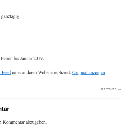
6
ganztägig
 Ferien bis Januar 2019.
r-Feed
einer anderen Website repliziert.
Original anzeigen
Karfreitag
→
tar
en Kommentar abzugeben.