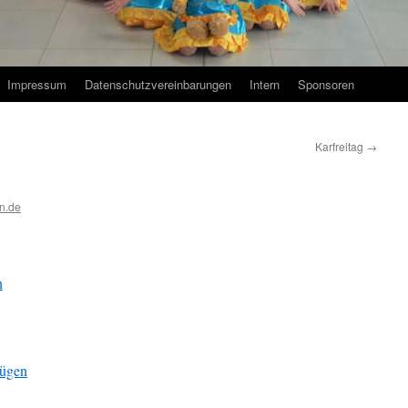
Impressum
Datenschutzvereinbarungen
Intern
Sponsoren
Karfreitag
→
n.de
n
fügen