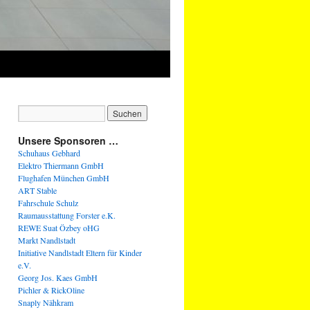
Unsere Sponsoren …
Schuhaus Gebhard
Elektro Thiermann GmbH
Flughafen München GmbH
ART Stable
Fahrschule Schulz
Raumausstattung Forster e.K.
REWE Suat Özbey oHG
Markt Nandlstadt
Initiative Nandlstadt Eltern für Kinder
e.V.
Georg Jos. Kaes GmbH
Pichler & RickOline
Snaply Nähkram