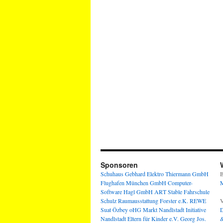
Sponsoren
Schuhaus Gebhard
Elektro Thiermann GmbH
B
Flughafen München GmbH
Computer-
M
Software Hagl GmbH
ART Stable
Fahrschule
Schulz
Raumausstattung Forster e.K.
REWE
V
Suat Özbey oHG
Markt Nandlstadt
Initiative
D
Nandlstadt Eltern für Kinder e.V.
Georg Jos.
&