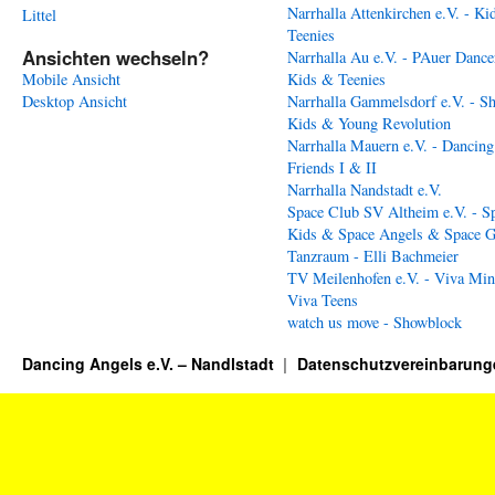
Narrhalla Attenkirchen e.V. - Ki
Littel
Teenies
Ansichten wechseln?
Narrhalla Au e.V. - PAuer Dance
Mobile Ansicht
Kids & Teenies
Desktop Ansicht
Narrhalla Gammelsdorf e.V. - S
Kids & Young Revolution
Narrhalla Mauern e.V. - Dancing
Friends I & II
Narrhalla Nandstadt e.V.
Space Club SV Altheim e.V. - S
Kids & Space Angels & Space G
Tanzraum - Elli Bachmeier
TV Meilenhofen e.V. - Viva Min
Viva Teens
watch us move - Showblock
Dancing Angels e.V. – Nandlstadt
Datenschutzvereinbarung