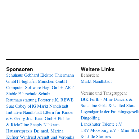
Sponsoren
Weitere Links
Schuhaus Gebhard
Elektro Thiermann
Behörden:
GmbH
Flughafen München GmbH
Markt Nandlstadt
Computer-Software Hagl GmbH
ART
Vereine und Tanzgruppen:
Stable
Fahrschule Schulz
DJK Furth - Mini-Dancers &
Raumausstattung Forster e.K.
REWE
Sunshine-Girls & United Stars
Suat Özbey oHG
Markt Nandlstadt
Jugendgarde der Faschingsgesell
Initiative Nandlstadt Eltern für Kinder
Dingolfing
e.V.
Georg Jos. Kaes GmbH
Pichler
Landshuter Talente e.V.
& RickOline
Snaply Nähkram
TSV Moosburg e.V. - Mini Starf
Hausarztpraxis Dr. med. Marina
& Little Starfires
Kufner
Winfried Arendt und Veronika