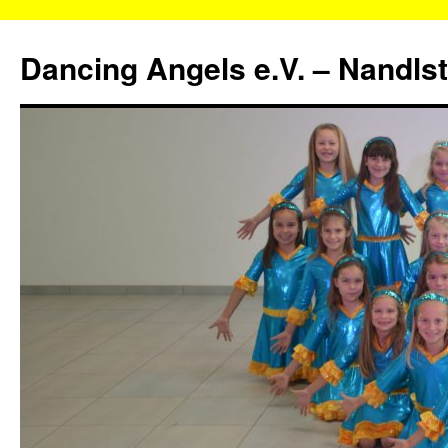
Zum
Inhalt
Dancing Angels e.V. – Nandls
springen