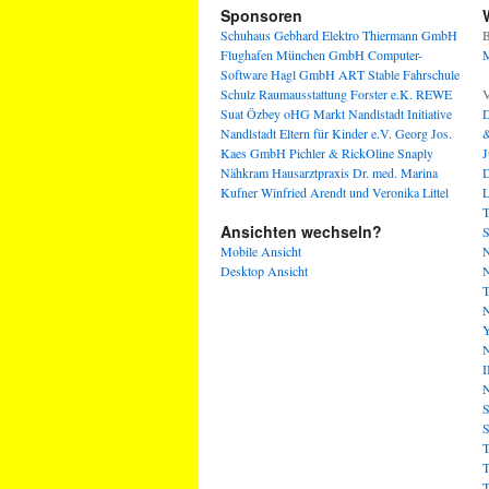
Sponsoren
Schuhaus Gebhard
Elektro Thiermann GmbH
B
Flughafen München GmbH
Computer-
M
Software Hagl GmbH
ART Stable
Fahrschule
Schulz
Raumausstattung Forster e.K.
REWE
V
Suat Özbey oHG
Markt Nandlstadt
Initiative
D
Nandlstadt Eltern für Kinder e.V.
Georg Jos.
&
Kaes GmbH
Pichler & RickOline
Snaply
J
Nähkram
Hausarztpraxis Dr. med. Marina
D
Kufner
Winfried Arendt und Veronika Littel
L
T
Ansichten wechseln?
S
Mobile Ansicht
N
Desktop Ansicht
N
T
N
Y
N
I
N
S
S
T
T
T