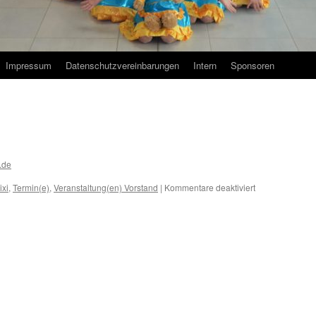
Impressum
Datenschutzvereinbarungen
Intern
Sponsoren
.de
für
ixi
,
Termin(e)
,
Veranstaltung(en) Vorstand
|
Kommentare deaktiviert
[2026]
Termin(e)