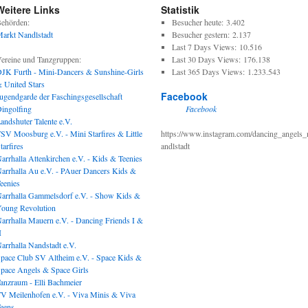
Weitere Links
Statistik
ehörden:
Besucher heute:
3.402
arkt Nandlstadt
Besucher gestern:
2.137
Last 7 Days Views:
10.516
ereine und Tanzgruppen:
Last 30 Days Views:
176.138
JK Furth - Mini-Dancers & Sunshine-Girls
Last 365 Days Views:
1.233.543
 United Stars
Facebook
ugendgarde der Faschingsgesellschaft
ingolfing
Facebook
andshuter Talente e.V.
SV Moosburg e.V. - Mini Starfires & Little
https://www.instagram.com/dancing_angels_
tarfires
andlstadt
arrhalla Attenkirchen e.V. - Kids & Teenies
arrhalla Au e.V. - PAuer Dancers Kids &
eenies
arrhalla Gammelsdorf e.V. - Show Kids &
oung Revolution
arrhalla Mauern e.V. - Dancing Friends I &
I
arrhalla Nandstadt e.V.
pace Club SV Altheim e.V. - Space Kids &
pace Angels & Space Girls
anzraum - Elli Bachmeier
V Meilenhofen e.V. - Viva Minis & Viva
eens