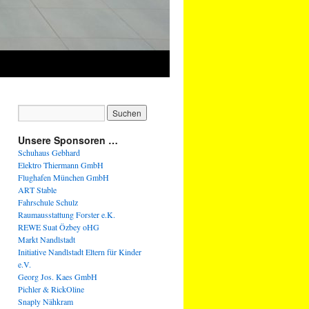
Unsere Sponsoren …
Schuhaus Gebhard
Elektro Thiermann GmbH
Flughafen München GmbH
ART Stable
Fahrschule Schulz
Raumausstattung Forster e.K.
REWE Suat Özbey oHG
Markt Nandlstadt
Initiative Nandlstadt Eltern für Kinder
e.V.
Georg Jos. Kaes GmbH
Pichler & RickOline
Snaply Nähkram