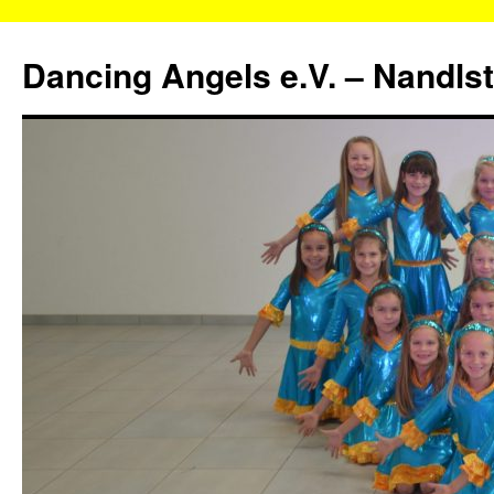
Zum
Inhalt
Dancing Angels e.V. – Nandls
springen