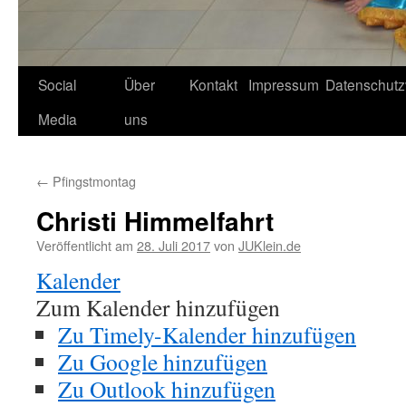
Social
Über
Kontakt
Impressum
Datenschutz
Media
uns
←
Pfingstmontag
Christi Himmelfahrt
Veröffentlicht am
28. Juli 2017
von
JUKlein.de
Kalender
Zum Kalender hinzufügen
Zu Timely-Kalender hinzufügen
Zu Google hinzufügen
Zu Outlook hinzufügen