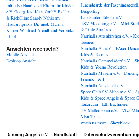
Jugendgarde der Faschingsgesell
Initiative Nandlstadt Eltern für Kinder
Dingolfing
e.V.
Georg Jos. Kaes GmbH
Pichler
Landshuter Talente e.V.
& RickOline
Snaply Nähkram
TSV Moosburg e.V. - Mini Starf
Hausarztpraxis Dr. med. Marina
& Little Starfires
Kufner
Winfried Arendt und Veronika
Narrhalla Attenkirchen e.V. - Ki
Littel
Teenies
Ansichten wechseln?
Narrhalla Au e.V. - PAuer Dance
Mobile Ansicht
Kids & Teenies
Desktop Ansicht
Narrhalla Gammelsdorf e.V. - S
Kids & Young Revolution
Narrhalla Mauern e.V. - Dancing
Friends I & II
Narrhalla Nandstadt e.V.
Space Club SV Altheim e.V. - S
Kids & Space Angels & Space G
Tanzraum - Elli Bachmeier
TV Meilenhofen e.V. - Viva Min
Viva Teens
watch us move - Showblock
Dancing Angels e.V. – Nandlstadt
Datenschutzvereinbarung