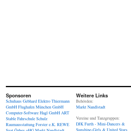
Sponsoren
Weitere Links
Schuhaus Gebhard
Elektro Thiermann
Behörden:
GmbH
Flughafen München GmbH
Markt Nandlstadt
Computer-Software Hagl GmbH
ART
Vereine und Tanzgruppen:
Stable
Fahrschule Schulz
DJK Furth - Mini-Dancers &
Raumausstattung Forster e.K.
REWE
Sunshine-Girls & United Stars
Suat Özbey oHG
Markt Nandlstadt