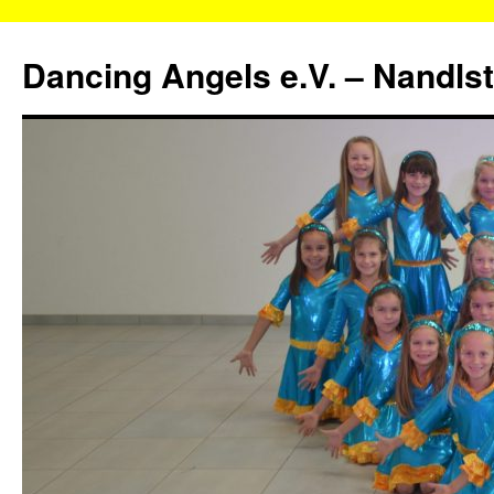
Zum
Inhalt
Dancing Angels e.V. – Nandls
springen