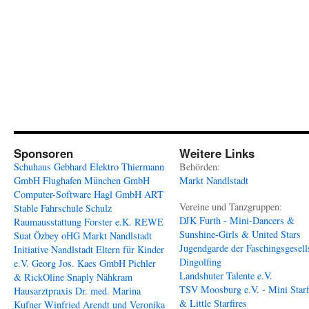
Sponsoren
Weitere Links
Schuhaus Gebhard
Elektro Thiermann
Behörden:
GmbH
Flughafen München GmbH
Markt Nandlstadt
Computer-Software Hagl GmbH
ART
Vereine und Tanzgruppen:
Stable
Fahrschule Schulz
DJK Furth - Mini-Dancers &
Raumausstattung Forster e.K.
REWE
Sunshine-Girls & United Stars
Suat Özbey oHG
Markt Nandlstadt
Jugendgarde der Faschingsgesell
Initiative Nandlstadt Eltern für Kinder
Dingolfing
e.V.
Georg Jos. Kaes GmbH
Pichler
Landshuter Talente e.V.
& RickOline
Snaply Nähkram
TSV Moosburg e.V. - Mini Starf
Hausarztpraxis Dr. med. Marina
& Little Starfires
Kufner
Winfried Arendt und Veronika