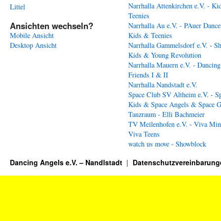
Narrhalla Attenkirchen e.V. - Ki
Littel
Teenies
Ansichten wechseln?
Narrhalla Au e.V. - PAuer Dance
Mobile Ansicht
Kids & Teenies
Desktop Ansicht
Narrhalla Gammelsdorf e.V. - S
Kids & Young Revolution
Narrhalla Mauern e.V. - Dancing
Friends I & II
Narrhalla Nandstadt e.V.
Space Club SV Altheim e.V. - S
Kids & Space Angels & Space G
Tanzraum - Elli Bachmeier
TV Meilenhofen e.V. - Viva Min
Viva Teens
watch us move - Showblock
Dancing Angels e.V. – Nandlstadt
Datenschutzvereinbarung