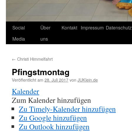
Social
Über
Kontakt
Impressum
Datenschutz
Media
uns
←
Christi Himmelfahrt
Pfingstmontag
Veröffentlicht am
28. Juli 2017
von
JUKlein.de
Kalender
Zum Kalender hinzufügen
Zu Timely-Kalender hinzufügen
Zu Google hinzufügen
Zu Outlook hinzufügen