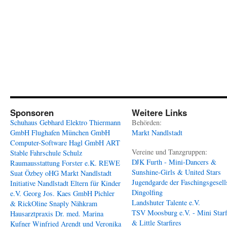
Sponsoren
Weitere Links
Schuhaus Gebhard
Elektro Thiermann
Behörden:
GmbH
Flughafen München GmbH
Markt Nandlstadt
Computer-Software Hagl GmbH
ART
Vereine und Tanzgruppen:
Stable
Fahrschule Schulz
DJK Furth - Mini-Dancers &
Raumausstattung Forster e.K.
REWE
Sunshine-Girls & United Stars
Suat Özbey oHG
Markt Nandlstadt
Jugendgarde der Faschingsgesell
Initiative Nandlstadt Eltern für Kinder
Dingolfing
e.V.
Georg Jos. Kaes GmbH
Pichler
Landshuter Talente e.V.
& RickOline
Snaply Nähkram
TSV Moosburg e.V. - Mini Starf
Hausarztpraxis Dr. med. Marina
& Little Starfires
Kufner
Winfried Arendt und Veronika