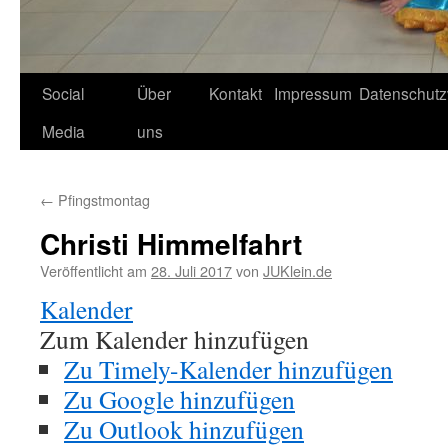
Social
Über
Kontakt
Impressum
Datenschutz
Media
uns
←
Pfingstmontag
Christi Himmelfahrt
Veröffentlicht am
28. Juli 2017
von
JUKlein.de
Kalender
Zum Kalender hinzufügen
Zu Timely-Kalender hinzufügen
Zu Google hinzufügen
Zu Outlook hinzufügen