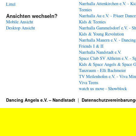
Narrhalla Attenkirchen e.V. - Ki
Littel
Teenies
Ansichten wechseln?
Narrhalla Au e.V. - PAuer Dance
Mobile Ansicht
Kids & Teenies
Desktop Ansicht
Narrhalla Gammelsdorf e.V. - S
Kids & Young Revolution
Narrhalla Mauern e.V. - Dancing
Friends I & II
Narrhalla Nandstadt e.V.
Space Club SV Altheim e.V. - S
Kids & Space Angels & Space G
Tanzraum - Elli Bachmeier
TV Meilenhofen e.V. - Viva Min
Viva Teens
watch us move - Showblock
Dancing Angels e.V. – Nandlstadt
Datenschutzvereinbarung