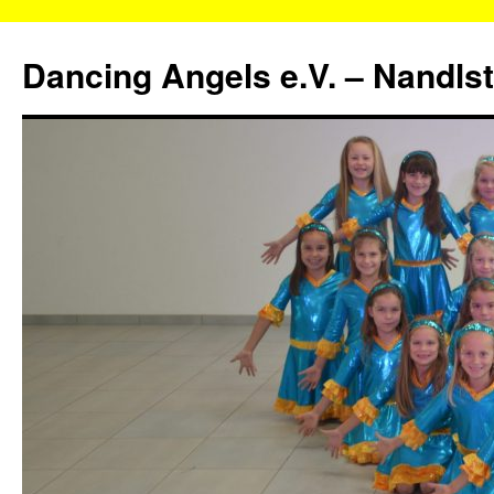
Zum
Inhalt
Dancing Angels e.V. – Nandls
springen