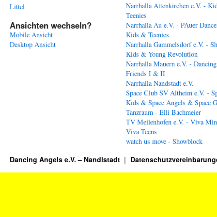
Narrhalla Attenkirchen e.V. - Ki
Littel
Teenies
Ansichten wechseln?
Narrhalla Au e.V. - PAuer Dance
Mobile Ansicht
Kids & Teenies
Desktop Ansicht
Narrhalla Gammelsdorf e.V. - S
Kids & Young Revolution
Narrhalla Mauern e.V. - Dancing
Friends I & II
Narrhalla Nandstadt e.V.
Space Club SV Altheim e.V. - S
Kids & Space Angels & Space G
Tanzraum - Elli Bachmeier
TV Meilenhofen e.V. - Viva Min
Viva Teens
watch us move - Showblock
Dancing Angels e.V. – Nandlstadt
Datenschutzvereinbarung