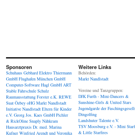
Sponsoren
Weitere Links
Schuhaus Gebhard
Elektro Thiermann
Behörden:
GmbH
Flughafen München GmbH
Markt Nandlstadt
Computer-Software Hagl GmbH
ART
Vereine und Tanzgruppen:
Stable
Fahrschule Schulz
DJK Furth - Mini-Dancers &
Raumausstattung Forster e.K.
REWE
Sunshine-Girls & United Stars
Suat Özbey oHG
Markt Nandlstadt
Jugendgarde der Faschingsgesell
Initiative Nandlstadt Eltern für Kinder
Dingolfing
e.V.
Georg Jos. Kaes GmbH
Pichler
Landshuter Talente e.V.
& RickOline
Snaply Nähkram
TSV Moosburg e.V. - Mini Starf
Hausarztpraxis Dr. med. Marina
& Little Starfires
Kufner
Winfried Arendt und Veronika