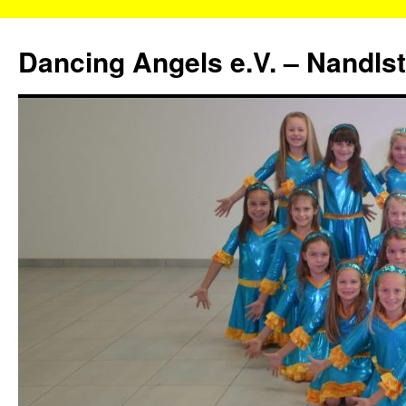
Zum
Inhalt
Dancing Angels e.V. – Nandls
springen