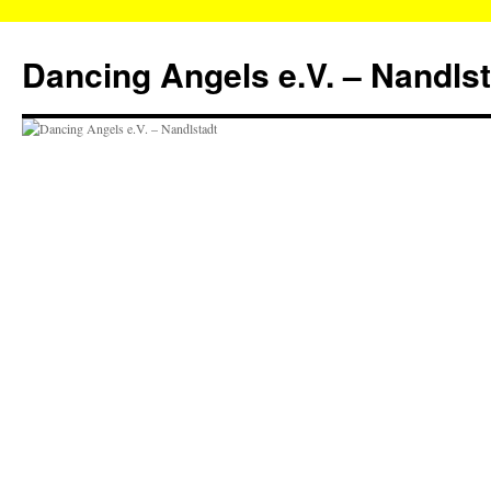
Zum
Inhalt
Dancing Angels e.V. – Nandls
springen