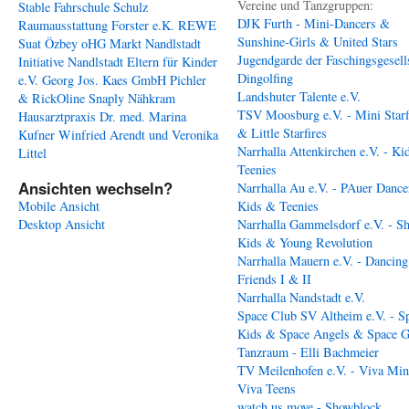
Vereine und Tanzgruppen:
Stable
Fahrschule Schulz
DJK Furth - Mini-Dancers &
Raumausstattung Forster e.K.
REWE
Sunshine-Girls & United Stars
Suat Özbey oHG
Markt Nandlstadt
Jugendgarde der Faschingsgesell
Initiative Nandlstadt Eltern für Kinder
Dingolfing
e.V.
Georg Jos. Kaes GmbH
Pichler
Landshuter Talente e.V.
& RickOline
Snaply Nähkram
TSV Moosburg e.V. - Mini Starf
Hausarztpraxis Dr. med. Marina
& Little Starfires
Kufner
Winfried Arendt und Veronika
Narrhalla Attenkirchen e.V. - Ki
Littel
Teenies
Ansichten wechseln?
Narrhalla Au e.V. - PAuer Dance
Mobile Ansicht
Kids & Teenies
Desktop Ansicht
Narrhalla Gammelsdorf e.V. - S
Kids & Young Revolution
Narrhalla Mauern e.V. - Dancing
Friends I & II
Narrhalla Nandstadt e.V.
Space Club SV Altheim e.V. - S
Kids & Space Angels & Space G
Tanzraum - Elli Bachmeier
TV Meilenhofen e.V. - Viva Min
Viva Teens
watch us move - Showblock