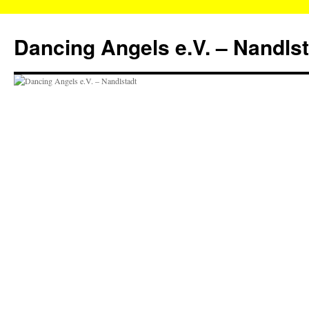
Zum
Inhalt
Dancing Angels e.V. – Nandls
springen