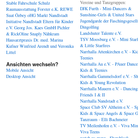
Vereine und Tanzgruppen:
Stable
Fahrschule Schulz
DJK Furth - Mini-Dancers &
Raumausstattung Forster e.K.
REWE
Sunshine-Girls & United Stars
Suat Özbey oHG
Markt Nandlstadt
Jugendgarde der Faschingsgesell
Initiative Nandlstadt Eltern für Kinder
Dingolfing
e.V.
Georg Jos. Kaes GmbH
Pichler
Landshuter Talente e.V.
& RickOline
Snaply Nähkram
TSV Moosburg e.V. - Mini Starf
Hausarztpraxis Dr. med. Marina
& Little Starfires
Kufner
Winfried Arendt und Veronika
Narrhalla Attenkirchen e.V. - Ki
Littel
Teenies
Ansichten wechseln?
Narrhalla Au e.V. - PAuer Dance
Mobile Ansicht
Kids & Teenies
Desktop Ansicht
Narrhalla Gammelsdorf e.V. - S
Kids & Young Revolution
Narrhalla Mauern e.V. - Dancing
Friends I & II
Narrhalla Nandstadt e.V.
Space Club SV Altheim e.V. - S
Kids & Space Angels & Space G
Tanzraum - Elli Bachmeier
TV Meilenhofen e.V. - Viva Min
Viva Teens
watch us move - Showblock