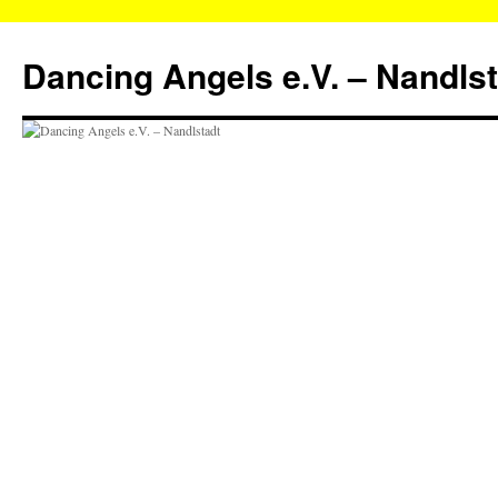
Zum
Inhalt
Dancing Angels e.V. – Nandls
springen