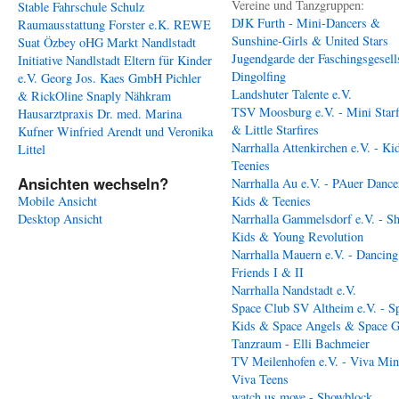
Vereine und Tanzgruppen:
Stable
Fahrschule Schulz
DJK Furth - Mini-Dancers &
Raumausstattung Forster e.K.
REWE
Sunshine-Girls & United Stars
Suat Özbey oHG
Markt Nandlstadt
Jugendgarde der Faschingsgesell
Initiative Nandlstadt Eltern für Kinder
Dingolfing
e.V.
Georg Jos. Kaes GmbH
Pichler
Landshuter Talente e.V.
& RickOline
Snaply Nähkram
TSV Moosburg e.V. - Mini Starf
Hausarztpraxis Dr. med. Marina
& Little Starfires
Kufner
Winfried Arendt und Veronika
Narrhalla Attenkirchen e.V. - Ki
Littel
Teenies
Ansichten wechseln?
Narrhalla Au e.V. - PAuer Dance
Mobile Ansicht
Kids & Teenies
Desktop Ansicht
Narrhalla Gammelsdorf e.V. - S
Kids & Young Revolution
Narrhalla Mauern e.V. - Dancing
Friends I & II
Narrhalla Nandstadt e.V.
Space Club SV Altheim e.V. - S
Kids & Space Angels & Space G
Tanzraum - Elli Bachmeier
TV Meilenhofen e.V. - Viva Min
Viva Teens
watch us move - Showblock