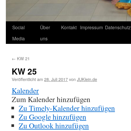
Social
Über
Kontakt
Impressum
Datenschutz
Media
uns
←
KW 21
KW 25
Veröffentlicht am
28. Juli 2017
von
JUKlein.de
Kalender
Zum Kalender hinzufügen
Zu Timely-Kalender hinzufügen
Zu Google hinzufügen
Zu Outlook hinzufügen