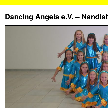
Zum
Inhalt
Dancing Angels e.V. – Nandls
springen