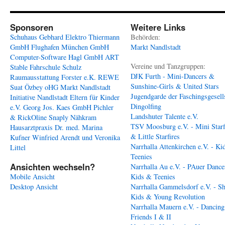
Sponsoren
Weitere Links
Schuhaus Gebhard
Elektro Thiermann
Behörden:
GmbH
Flughafen München GmbH
Markt Nandlstadt
Computer-Software Hagl GmbH
ART
Vereine und Tanzgruppen:
Stable
Fahrschule Schulz
DJK Furth - Mini-Dancers &
Raumausstattung Forster e.K.
REWE
Sunshine-Girls & United Stars
Suat Özbey oHG
Markt Nandlstadt
Jugendgarde der Faschingsgesell
Initiative Nandlstadt Eltern für Kinder
Dingolfing
e.V.
Georg Jos. Kaes GmbH
Pichler
Landshuter Talente e.V.
& RickOline
Snaply Nähkram
TSV Moosburg e.V. - Mini Starf
Hausarztpraxis Dr. med. Marina
& Little Starfires
Kufner
Winfried Arendt und Veronika
Narrhalla Attenkirchen e.V. - Ki
Littel
Teenies
Ansichten wechseln?
Narrhalla Au e.V. - PAuer Dance
Mobile Ansicht
Kids & Teenies
Desktop Ansicht
Narrhalla Gammelsdorf e.V. - S
Kids & Young Revolution
Narrhalla Mauern e.V. - Dancing
Friends I & II