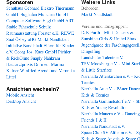
Sponsoren
Weitere Links
Schuhaus Gebhard
Elektro Thiermann
Behörden:
GmbH
Flughafen München GmbH
Markt Nandlstadt
Computer-Software Hagl GmbH
ART
Vereine und Tanzgruppen:
Stable
Fahrschule Schulz
DJK Furth - Mini-Dancers &
Raumausstattung Forster e.K.
REWE
Sunshine-Girls & United Stars
Suat Özbey oHG
Markt Nandlstadt
Jugendgarde der Faschingsgesell
Initiative Nandlstadt Eltern für Kinder
Dingolfing
e.V.
Georg Jos. Kaes GmbH
Pichler
Landshuter Talente e.V.
& RickOline
Snaply Nähkram
TSV Moosburg e.V. - Mini Starf
Hausarztpraxis Dr. med. Marina
& Little Starfires
Kufner
Winfried Arendt und Veronika
Narrhalla Attenkirchen e.V. - Ki
Littel
Teenies
Ansichten wechseln?
Narrhalla Au e.V. - PAuer Dance
Mobile Ansicht
Kids & Teenies
Desktop Ansicht
Narrhalla Gammelsdorf e.V. - S
Kids & Young Revolution
Narrhalla Mauern e.V. - Dancing
Friends I & II
Narrhalla Nandstadt e.V.
Space Club SV Altheim e.V. - S
Kids & Space Angels & Space G