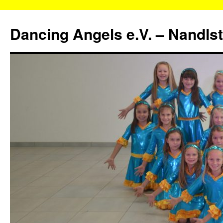
Zum
Inhalt
Dancing Angels e.V. – Nandls
springen