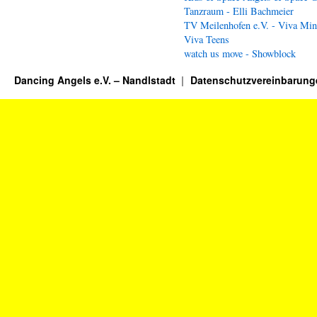
Tanzraum - Elli Bachmeier
TV Meilenhofen e.V. - Viva Min
Viva Teens
watch us move - Showblock
Dancing Angels e.V. – Nandlstadt
Datenschutzvereinbarung