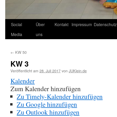
Social
Über
Kontakt
Impressum
Datenschutz
Media
uns
←
KW 50
KW 3
Veröffentlicht am
28. Juli 2017
von
JUKlein.de
Kalender
Zum Kalender hinzufügen
Zu Timely-Kalender hinzufügen
Zu Google hinzufügen
Zu Outlook hinzufügen