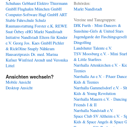
Schuhaus Gebhard
Elektro Thiermann
Behörden:
GmbH
Flughafen München GmbH
Markt Nandlstadt
Computer-Software Hagl GmbH
ART
Vereine und Tanzgruppen:
Stable
Fahrschule Schulz
DJK Furth - Mini-Dancers &
Raumausstattung Forster e.K.
REWE
Sunshine-Girls & United Stars
Suat Özbey oHG
Markt Nandlstadt
Jugendgarde der Faschingsgesell
Initiative Nandlstadt Eltern für Kinder
Dingolfing
e.V.
Georg Jos. Kaes GmbH
Pichler
Landshuter Talente e.V.
& RickOline
Snaply Nähkram
TSV Moosburg e.V. - Mini Starf
Hausarztpraxis Dr. med. Marina
& Little Starfires
Kufner
Winfried Arendt und Veronika
Narrhalla Attenkirchen e.V. - Ki
Littel
Teenies
Ansichten wechseln?
Narrhalla Au e.V. - PAuer Dance
Mobile Ansicht
Kids & Teenies
Desktop Ansicht
Narrhalla Gammelsdorf e.V. - S
Kids & Young Revolution
Narrhalla Mauern e.V. - Dancing
Friends I & II
Narrhalla Nandstadt e.V.
Space Club SV Altheim e.V. - S
Kids & Space Angels & Space G