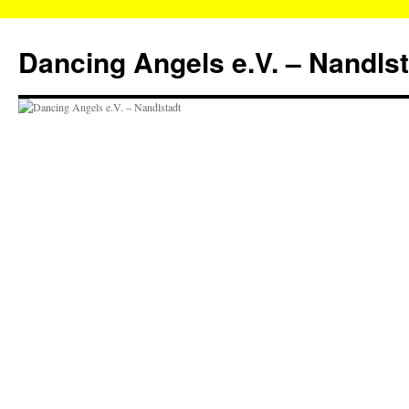
Zum
Inhalt
Dancing Angels e.V. – Nandls
springen