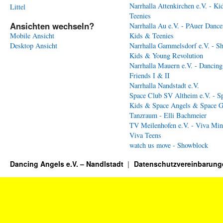
Narrhalla Attenkirchen e.V. - Ki
Littel
Teenies
Ansichten wechseln?
Narrhalla Au e.V. - PAuer Dance
Mobile Ansicht
Kids & Teenies
Desktop Ansicht
Narrhalla Gammelsdorf e.V. - S
Kids & Young Revolution
Narrhalla Mauern e.V. - Dancing
Friends I & II
Narrhalla Nandstadt e.V.
Space Club SV Altheim e.V. - S
Kids & Space Angels & Space G
Tanzraum - Elli Bachmeier
TV Meilenhofen e.V. - Viva Min
Viva Teens
watch us move - Showblock
Dancing Angels e.V. – Nandlstadt
Datenschutzvereinbarung