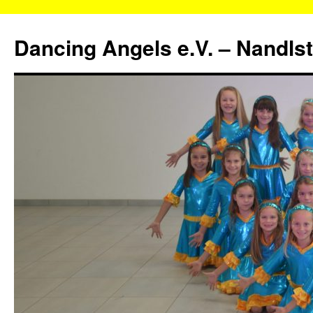
Zum
Inhalt
Dancing Angels e.V. – Nandls
springen