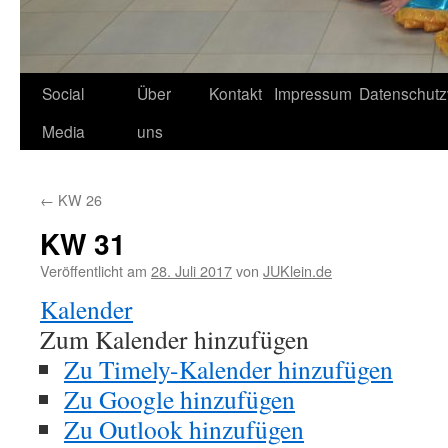
Social
Über
Kontakt
Impressum
Datenschutz
Media
uns
←
KW 26
KW 31
Veröffentlicht am
28. Juli 2017
von
JUKlein.de
Kalender
Zum Kalender hinzufügen
Zu Timely-Kalender hinzufügen
Zu Google hinzufügen
Zu Outlook hinzufügen