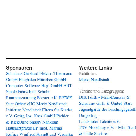
Sponsoren
Weitere Links
Schuhaus Gebhard
Elektro Thiermann
Behörden:
GmbH
Flughafen München GmbH
Markt Nandlstadt
Computer-Software Hagl GmbH
ART
Vereine und Tanzgruppen:
Stable
Fahrschule Schulz
DJK Furth - Mini-Dancers &
Raumausstattung Forster e.K.
REWE
Sunshine-Girls & United Stars
Suat Özbey oHG
Markt Nandlstadt
Jugendgarde der Faschingsgesell
Initiative Nandlstadt Eltern für Kinder
Dingolfing
e.V.
Georg Jos. Kaes GmbH
Pichler
Landshuter Talente e.V.
& RickOline
Snaply Nähkram
TSV Moosburg e.V. - Mini Starf
Hausarztpraxis Dr. med. Marina
& Little Starfires
Kufner
Winfried Arendt und Veronika