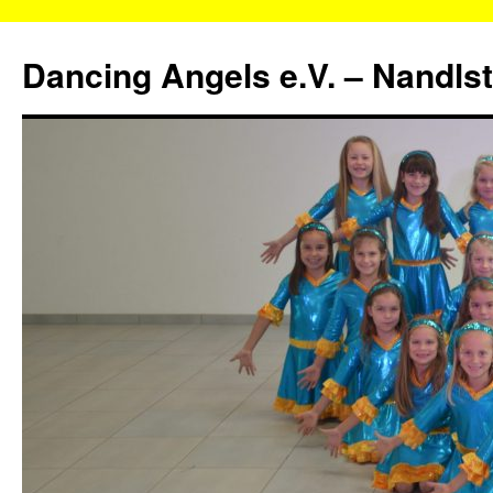
Zum
Inhalt
Dancing Angels e.V. – Nandls
springen