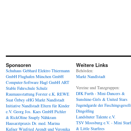
Sponsoren
Weitere Links
Schuhaus Gebhard
Elektro Thiermann
Behörden:
GmbH
Flughafen München GmbH
Markt Nandlstadt
Computer-Software Hagl GmbH
ART
Vereine und Tanzgruppen:
Stable
Fahrschule Schulz
DJK Furth - Mini-Dancers &
Raumausstattung Forster e.K.
REWE
Sunshine-Girls & United Stars
Suat Özbey oHG
Markt Nandlstadt
Jugendgarde der Faschingsgesell
Initiative Nandlstadt Eltern für Kinder
Dingolfing
e.V.
Georg Jos. Kaes GmbH
Pichler
Landshuter Talente e.V.
& RickOline
Snaply Nähkram
TSV Moosburg e.V. - Mini Starf
Hausarztpraxis Dr. med. Marina
& Little Starfires
Kufner
Winfried Arendt und Veronika