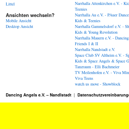
Narrhalla Attenkirchen e.V. - Ki
Littel
Teenies
Ansichten wechseln?
Narrhalla Au e.V. - PAuer Dance
Mobile Ansicht
Kids & Teenies
Desktop Ansicht
Narrhalla Gammelsdorf e.V. - S
Kids & Young Revolution
Narrhalla Mauern e.V. - Dancing
Friends I & II
Narrhalla Nandstadt e.V.
Space Club SV Altheim e.V. - S
Kids & Space Angels & Space G
Tanzraum - Elli Bachmeier
TV Meilenhofen e.V. - Viva Min
Viva Teens
watch us move - Showblock
Dancing Angels e.V. – Nandlstadt
Datenschutzvereinbarung