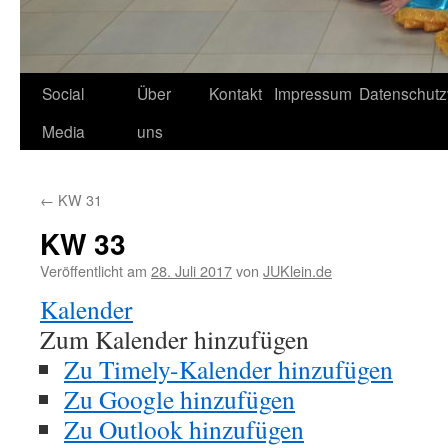
Social
Über
Kontakt
Impressum
Datenschutz
Media
uns
←
KW 31
KW 33
Veröffentlicht am
28. Juli 2017
von
JUKlein.de
Kalender
Zum Kalender hinzufügen
Zu Timely-Kalender hinzufügen
Zu Google hinzufügen
Zu Outlook hinzufügen