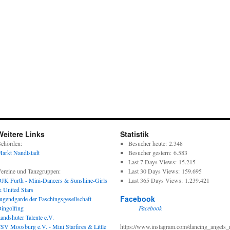
Weitere Links
Statistik
ehörden:
Besucher heute:
2.348
arkt Nandlstadt
Besucher gestern:
6.583
Last 7 Days Views:
15.215
ereine und Tanzgruppen:
Last 30 Days Views:
159.695
JK Furth - Mini-Dancers & Sunshine-Girls
Last 365 Days Views:
1.239.421
 United Stars
Facebook
ugendgarde der Faschingsgesellschaft
ingolfing
Facebook
andshuter Talente e.V.
SV Moosburg e.V. - Mini Starfires & Little
https://www.instagram.com/dancing_angels_