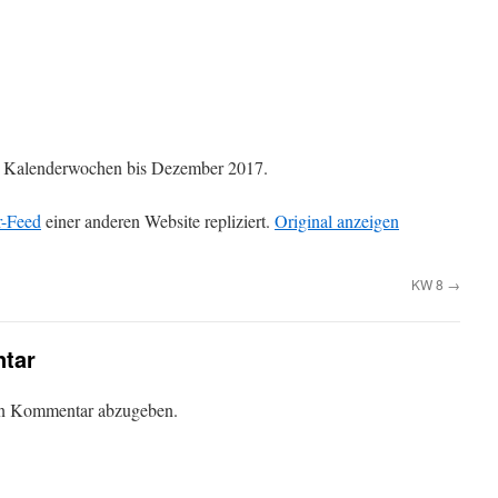
die Kalenderwochen bis Dezember 2017.
r-Feed
einer anderen Website repliziert.
Original anzeigen
KW 8
→
tar
en Kommentar abzugeben.