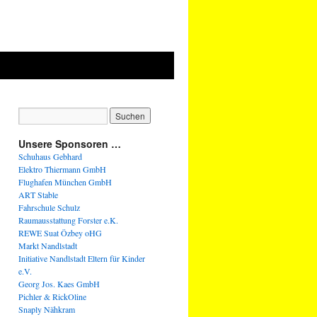
Unsere Sponsoren …
Schuhaus Gebhard
Elektro Thiermann GmbH
Flughafen München GmbH
ART Stable
Fahrschule Schulz
Raumausstattung Forster e.K.
REWE Suat Özbey oHG
Markt Nandlstadt
Initiative Nandlstadt Eltern für Kinder
e.V.
Georg Jos. Kaes GmbH
Pichler & RickOline
Snaply Nähkram