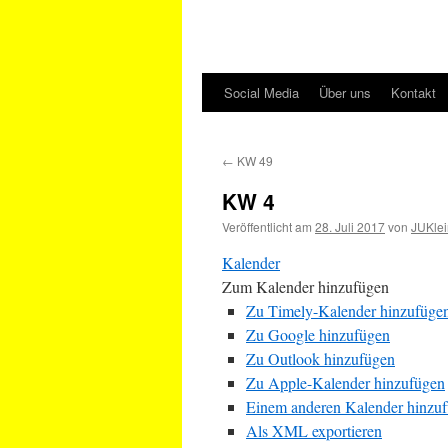
Social Media
Über uns
Kontakt
←
KW 49
KW 4
Veröffentlicht am
28. Juli 2017
von
JUKlei
Kalender
Zum Kalender hinzufügen
Zu Timely-Kalender hinzufüge
Zu Google hinzufügen
Zu Outlook hinzufügen
Zu Apple-Kalender hinzufügen
Einem anderen Kalender hinzu
Als XML exportieren