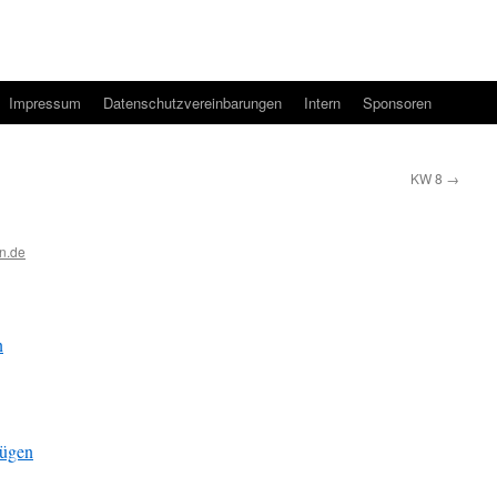
Impressum
Datenschutzvereinbarungen
Intern
Sponsoren
KW 8
→
n.de
n
fügen