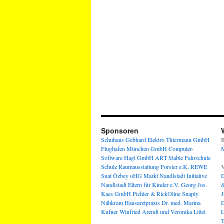
Sponsoren
Schuhaus Gebhard
Elektro Thiermann GmbH
B
Flughafen München GmbH
Computer-
M
Software Hagl GmbH
ART Stable
Fahrschule
Schulz
Raumausstattung Forster e.K.
REWE
V
Suat Özbey oHG
Markt Nandlstadt
Initiative
D
Nandlstadt Eltern für Kinder e.V.
Georg Jos.
&
Kaes GmbH
Pichler & RickOline
Snaply
J
Nähkram
Hausarztpraxis Dr. med. Marina
D
Kufner
Winfried Arendt und Veronika Littel
L
T