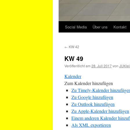
Social Media
Über uns
Kontakt
←
KW 42
KW 49
Veröffentlicht am
28. Juli 2017
von
JUKlei
Kalender
Zum Kalender hinzufügen
Zu Timely-Kalender hinzufüge
Zu Google hinzufügen
Zu Outlook hinzufügen
Zu Apple-Kalender hinzufügen
Einem anderen Kalender hinzu
Als XML exportieren