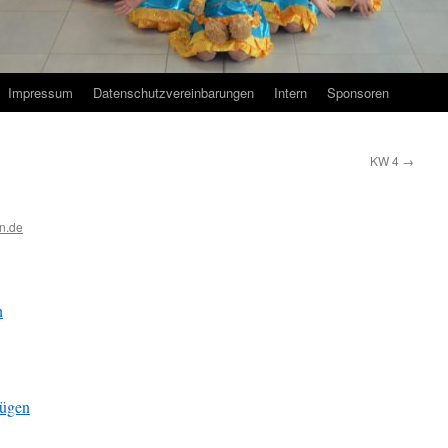
Impressum
Datenschutzvereinbarungen
Intern
Sponsoren
KW 4
→
n.de
n
fügen