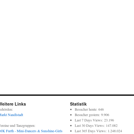
Weitere Links
Statistik
ehörden:
Besucher heute:
646
arkt Nandlstadt
Besucher gestern:
9.906
Last 7 Days Views:
23.196
ereine und Tanzgruppen:
Last 30 Days Views:
147.082
JK Furth - Mini-Dancers & Sunshine-Girls
Last 365 Days Views:
1.248.024