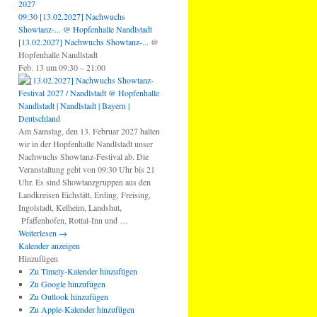
2027
09:30
[13.02.2027] Nachwuchs
Showtanz-...
@ Hopfenhalle Nandlstadt
[13.02.2027] Nachwuchs Showtanz-...
@
Hopfenhalle Nandlstadt
Feb. 13 um 09:30 – 21:00
Am Samstag, den 13. Februar 2027 halten
wir in der Hopfenhalle Nandlstadt unser
Nachwuchs Showtanz-Festival ab. Die
Veranstaltung geht von 09:30 Uhr bis 21
Uhr. Es sind Showtanzgruppen aus den
Landkreisen Eichstätt, Erding, Freising,
Ingolstadt, Kelheim, Landshut,
Pfaffenhofen, Rottal-Inn und …
Weiterlesen
→
Kalender anzeigen
Hinzufügen
Zu Timely-Kalender hinzufügen
Zu Google hinzufügen
Zu Outlook hinzufügen
Zu Apple-Kalender hinzufügen