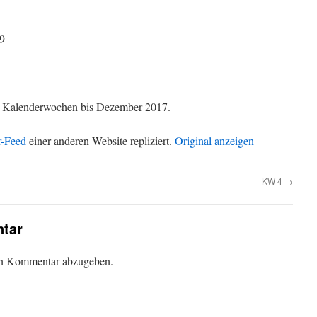
9
die Kalenderwochen bis Dezember 2017.
r-Feed
einer anderen Website repliziert.
Original anzeigen
KW 4
→
tar
en Kommentar abzugeben.