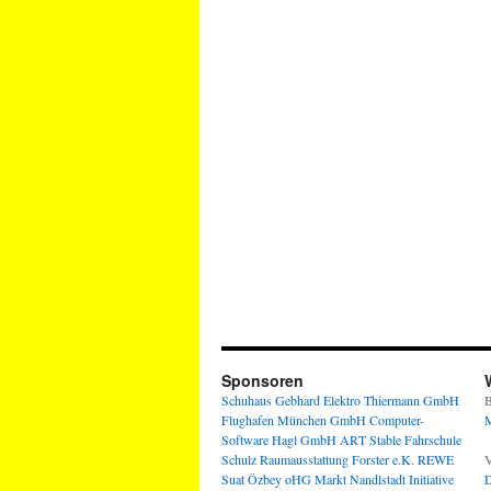
Sponsoren
Schuhaus Gebhard
Elektro Thiermann GmbH
B
Flughafen München GmbH
Computer-
M
Software Hagl GmbH
ART Stable
Fahrschule
Schulz
Raumausstattung Forster e.K.
REWE
V
Suat Özbey oHG
Markt Nandlstadt
Initiative
D