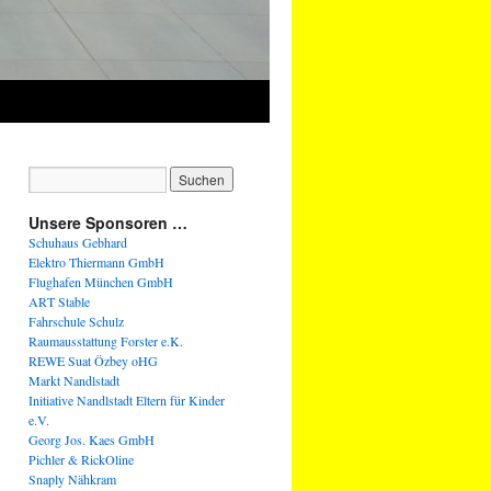
Unsere Sponsoren …
Schuhaus Gebhard
Elektro Thiermann GmbH
Flughafen München GmbH
ART Stable
Fahrschule Schulz
Raumausstattung Forster e.K.
REWE Suat Özbey oHG
Markt Nandlstadt
Initiative Nandlstadt Eltern für Kinder
e.V.
Georg Jos. Kaes GmbH
Pichler & RickOline
Snaply Nähkram