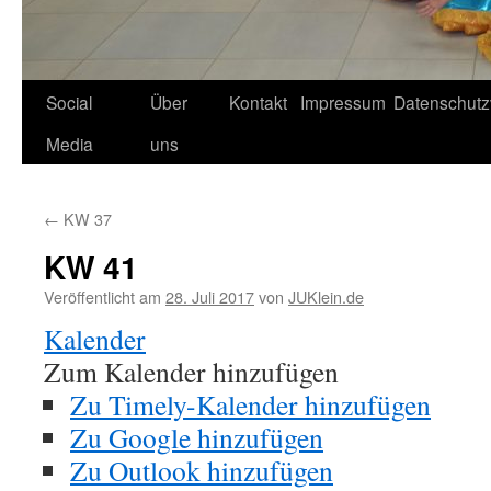
Social
Über
Kontakt
Impressum
Datenschutz
Media
uns
←
KW 37
KW 41
Veröffentlicht am
28. Juli 2017
von
JUKlein.de
Kalender
Zum Kalender hinzufügen
Zu Timely-Kalender hinzufügen
Zu Google hinzufügen
Zu Outlook hinzufügen