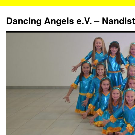
Zum
Inhalt
Dancing Angels e.V. – Nandls
springen