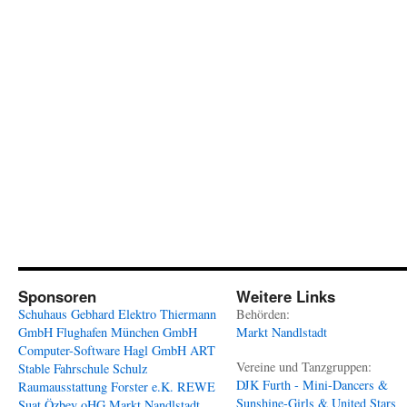
Sponsoren
Weitere Links
Schuhaus Gebhard
Elektro Thiermann
Behörden:
GmbH
Flughafen München GmbH
Markt Nandlstadt
Computer-Software Hagl GmbH
ART
Vereine und Tanzgruppen:
Stable
Fahrschule Schulz
DJK Furth - Mini-Dancers &
Raumausstattung Forster e.K.
REWE
Sunshine-Girls & United Stars
Suat Özbey oHG
Markt Nandlstadt