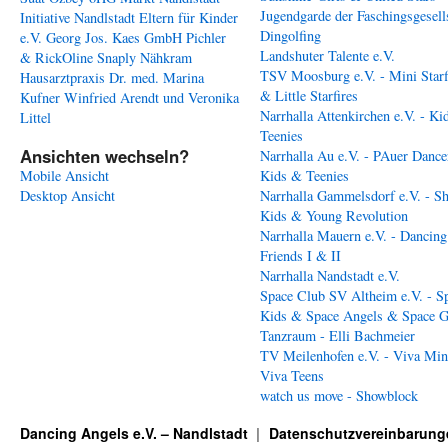
Jugendgarde der Faschingsgesell
Initiative Nandlstadt Eltern für Kinder
Dingolfing
e.V.
Georg Jos. Kaes GmbH
Pichler
Landshuter Talente e.V.
& RickOline
Snaply Nähkram
TSV Moosburg e.V. - Mini Starf
Hausarztpraxis Dr. med. Marina
& Little Starfires
Kufner
Winfried Arendt und Veronika
Narrhalla Attenkirchen e.V. - Ki
Littel
Teenies
Ansichten wechseln?
Narrhalla Au e.V. - PAuer Dance
Mobile Ansicht
Kids & Teenies
Desktop Ansicht
Narrhalla Gammelsdorf e.V. - S
Kids & Young Revolution
Narrhalla Mauern e.V. - Dancing
Friends I & II
Narrhalla Nandstadt e.V.
Space Club SV Altheim e.V. - S
Kids & Space Angels & Space G
Tanzraum - Elli Bachmeier
TV Meilenhofen e.V. - Viva Min
Viva Teens
watch us move - Showblock
Dancing Angels e.V. – Nandlstadt
Datenschutzvereinbarung