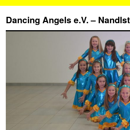
Zum
Inhalt
Dancing Angels e.V. – Nandls
springen