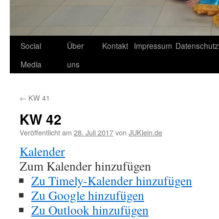
Social
Über
Kontakt
Impressum
Datenschutz
Media
uns
←
KW 41
KW 42
Veröffentlicht am
28. Juli 2017
von
JUKlein.de
Kalender
Zum Kalender hinzufügen
Zu Timely-Kalender hinzufügen
Zu Google hinzufügen
Zu Outlook hinzufügen