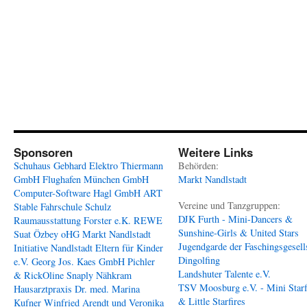
Sponsoren
Weitere Links
Schuhaus Gebhard
Elektro Thiermann
Behörden:
GmbH
Flughafen München GmbH
Markt Nandlstadt
Computer-Software Hagl GmbH
ART
Vereine und Tanzgruppen:
Stable
Fahrschule Schulz
DJK Furth - Mini-Dancers &
Raumausstattung Forster e.K.
REWE
Sunshine-Girls & United Stars
Suat Özbey oHG
Markt Nandlstadt
Jugendgarde der Faschingsgesell
Initiative Nandlstadt Eltern für Kinder
Dingolfing
e.V.
Georg Jos. Kaes GmbH
Pichler
Landshuter Talente e.V.
& RickOline
Snaply Nähkram
TSV Moosburg e.V. - Mini Starf
Hausarztpraxis Dr. med. Marina
& Little Starfires
Kufner
Winfried Arendt und Veronika