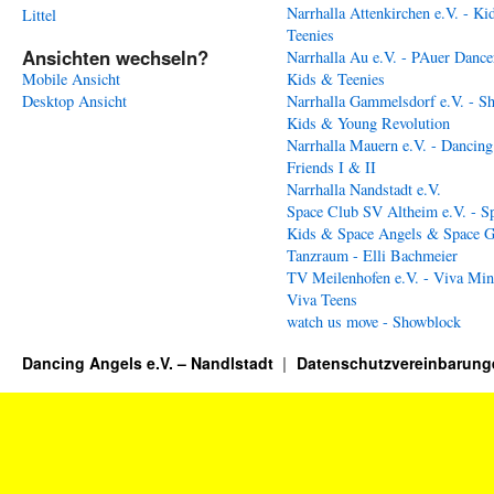
Narrhalla Attenkirchen e.V. - Ki
Littel
Teenies
Ansichten wechseln?
Narrhalla Au e.V. - PAuer Dance
Mobile Ansicht
Kids & Teenies
Desktop Ansicht
Narrhalla Gammelsdorf e.V. - S
Kids & Young Revolution
Narrhalla Mauern e.V. - Dancing
Friends I & II
Narrhalla Nandstadt e.V.
Space Club SV Altheim e.V. - S
Kids & Space Angels & Space G
Tanzraum - Elli Bachmeier
TV Meilenhofen e.V. - Viva Min
Viva Teens
watch us move - Showblock
Dancing Angels e.V. – Nandlstadt
Datenschutzvereinbarung