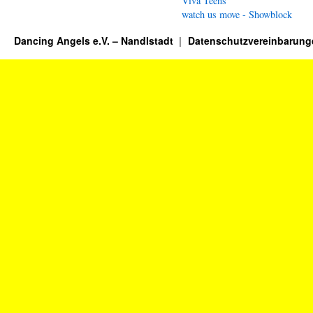
Viva Teens
watch us move - Showblock
Dancing Angels e.V. – Nandlstadt
Datenschutzvereinbarung