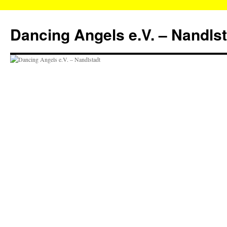
Zum
Inhalt
Dancing Angels e.V. – Nandls
springen