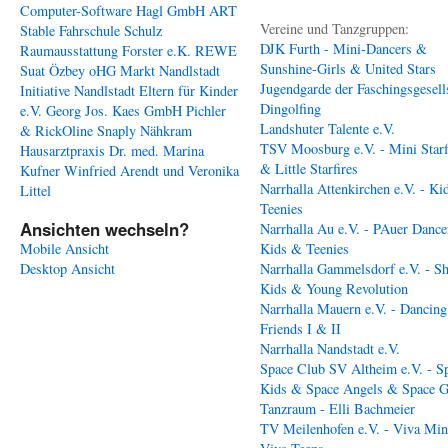
Computer-Software Hagl GmbH
ART
Vereine und Tanzgruppen:
Stable
Fahrschule Schulz
DJK Furth - Mini-Dancers &
Raumausstattung Forster e.K.
REWE
Sunshine-Girls & United Stars
Suat Özbey oHG
Markt Nandlstadt
Jugendgarde der Faschingsgesell
Initiative Nandlstadt Eltern für Kinder
Dingolfing
e.V.
Georg Jos. Kaes GmbH
Pichler
Landshuter Talente e.V.
& RickOline
Snaply Nähkram
TSV Moosburg e.V. - Mini Starf
Hausarztpraxis Dr. med. Marina
& Little Starfires
Kufner
Winfried Arendt und Veronika
Narrhalla Attenkirchen e.V. - Ki
Littel
Teenies
Ansichten wechseln?
Narrhalla Au e.V. - PAuer Dance
Mobile Ansicht
Kids & Teenies
Desktop Ansicht
Narrhalla Gammelsdorf e.V. - S
Kids & Young Revolution
Narrhalla Mauern e.V. - Dancing
Friends I & II
Narrhalla Nandstadt e.V.
Space Club SV Altheim e.V. - S
Kids & Space Angels & Space G
Tanzraum - Elli Bachmeier
TV Meilenhofen e.V. - Viva Min