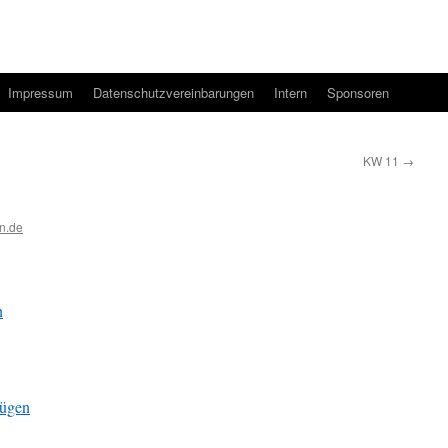
Impressum
Datenschutzvereinbarungen
Intern
Sponsoren
KW 11
→
n.de
n
fügen