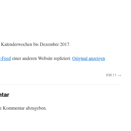
die Kalenderwochen bis Dezember 2017.
r-Feed
einer anderen Website repliziert.
Original anzeigen
KW 11
→
tar
en Kommentar abzugeben.