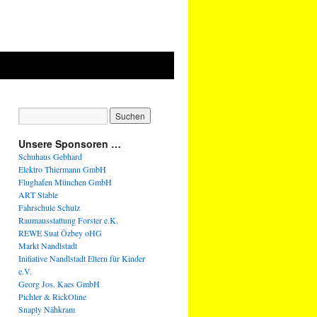
Unsere Sponsoren …
Schuhaus Gebhard
Elektro Thiermann GmbH
Flughafen München GmbH
ART Stable
Fahrschule Schulz
Raumausstattung Forster e.K.
REWE Suat Özbey oHG
Markt Nandlstadt
Initiative Nandlstadt Eltern für Kinder
e.V.
Georg Jos. Kaes GmbH
Pichler & RickOline
Snaply Nähkram