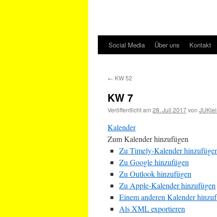
Social Media
Über uns
Kontakt
←
KW 52
KW 7
Veröffentlicht am
28. Juli 2017
von
JUKlei
Kalender
Zum Kalender hinzufügen
Zu Timely-Kalender hinzufüge
Zu Google hinzufügen
Zu Outlook hinzufügen
Zu Apple-Kalender hinzufügen
Einem anderen Kalender hinzu
Als XML exportieren