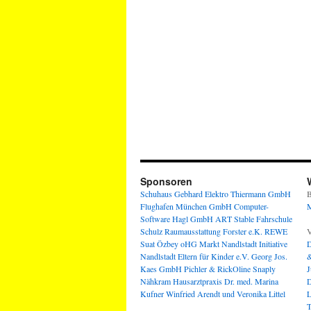
Sponsoren
Schuhaus Gebhard
Elektro Thiermann GmbH
B
Flughafen München GmbH
Computer-
M
Software Hagl GmbH
ART Stable
Fahrschule
Schulz
Raumausstattung Forster e.K.
REWE
V
Suat Özbey oHG
Markt Nandlstadt
Initiative
D
Nandlstadt Eltern für Kinder e.V.
Georg Jos.
&
Kaes GmbH
Pichler & RickOline
Snaply
J
Nähkram
Hausarztpraxis Dr. med. Marina
D
Kufner
Winfried Arendt und Veronika Littel
L
T