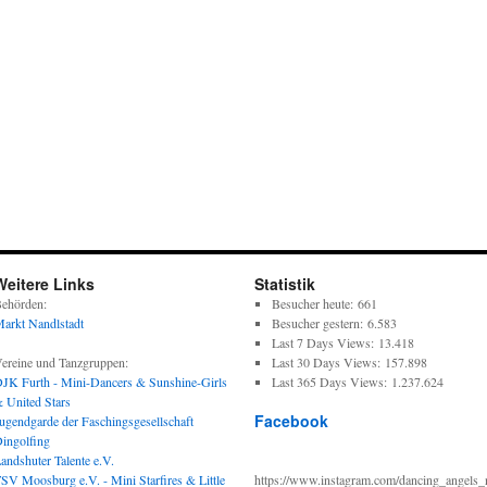
Weitere Links
Statistik
ehörden:
Besucher heute:
661
arkt Nandlstadt
Besucher gestern:
6.583
Last 7 Days Views:
13.418
ereine und Tanzgruppen:
Last 30 Days Views:
157.898
JK Furth - Mini-Dancers & Sunshine-Girls
Last 365 Days Views:
1.237.624
 United Stars
Facebook
ugendgarde der Faschingsgesellschaft
ingolfing
andshuter Talente e.V.
SV Moosburg e.V. - Mini Starfires & Little
https://www.instagram.com/dancing_angels_